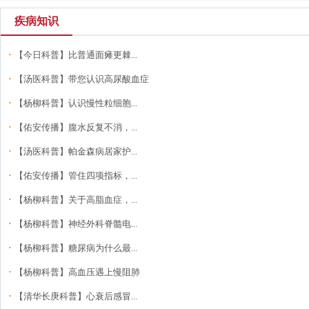
疾病知识
·
【今日科普】比普通面瘫更棘...
·
【汤医科普】带您认识高尿酸血症
·
【杨柳科普】认识慢性粒细胞...
·
【佑安传播】腹水反复不消，...
·
【汤医科普】帕金森病居家护...
·
【佑安传播】管住四项指标，...
·
【杨柳科普】关于高脂血症，...
·
【杨柳科普】神经外科脊髓电...
·
【杨柳科普】糖尿病为什么最...
·
【杨柳科普】高血压遇上慢阻肺
·
【清华长庚科普】心衰后感冒...