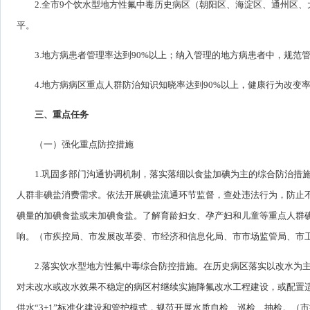
2.全市9个饮水型地方性氟中毒历史病区（朝阳区、海淀区、通州区
平。
3.地方病患者管理率达到90%以上；纳入管理的地方病患者中，规范管
4.地方病病区重点人群防治知识知晓率达到90%以上，健康行为改变
三、重点任务
（一）强化重点防控措施
1.巩固多部门沟通协调机制，落实落细以食盐加碘为主的综合防治措
人群非碘盐消费需求。依法开展碘盐流通环节监督，查处违法行为，防止
碘量的加碘食盐或未加碘食盐。了解育龄妇女、孕产妇和儿童等重点人群
响。（市疾控局、市发展改革委、市经济和信息化局、市市场监管局、市
2.落实饮水型地方性氟中毒综合防控措施。在历史病区落实以改水为
对未改水或改水效果不稳定的病区村继续实施降氟改水工程建设，或配置
供水“3+1”标准化建设和管护模式，规范开展水质自检、巡检、抽检。（