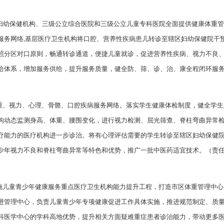
推进妇幼保健机构、三级公立综合医院和三级公立儿童专科医院全面提供健康体重
服务网络,基层医疗卫生机构将口腔、营养性疾病患儿转诊至辖区妇幼保健院干
照分区对口原则，畅通转诊通道，便捷儿童就诊，促进营养性疾病、视力不良
给体系，增加服务供给，提升服务质量，健全防、筛、诊、治、康全程闭环服
体重、视力、心理、骨骼、口腔疾病服务网络。落实学生健康体检制度，健全学
构动态监测身高、体重、腰围变化，进行视力检测、屈光筛查、脊柱弯曲异常
疗能力的医疗机构进一步诊治。将有心理评估需要的学生转诊至辖区妇幼保健
少年视力不良和脊柱弯曲异常等特色和优势，推广一批中医药适宜技术。（责
实施儿童青少年健康服务重点医疗卫生机构能力提升工程，打造市区体重管理中
进管理中心，负责儿童青少年专项健康促进工作具体实施，推进规范制定、质
科医学中心的学科高地优势，提升相关方面疑难重症患者诊治能力，带动更多医