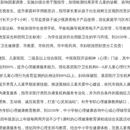
康影响因素调查，实施分级分类干预指导，加强检测结果异常儿童的诊断、咨询
近视发生。提升家庭科学用眼意识，指导家长要从孩子出生就树立近视防控意
时长不少于1小时，引导监督孩子减少视屏类电子产品使用，优化家庭学习区布
应全面达标。学校加强学生使用手机、平板电脑等视屏类电子产品管理，引导教
室采光和照明卫生标准》，为学生提供符合用眼卫生的学习环境。到2030年，
市卫生健康委、市教委、市疾控局、市中医药局、市妇联按照职责分工负责）
保健院、儿童医院、二级及以上综合医院、中医医院开设精神（心理）门诊，其
达到90%，提升心理健康服务能力。强化基层医疗卫生机构0—6岁儿童心理行
—6岁儿童心理行为发育监测的比例达到98%以上。妇幼保健院、基层医疗卫生
提升养育人儿童早期发展技能。推进孤独症儿童关爱中心建设，依托市残疾人
构康复服务，指导非医疗类民办康复机构服务专业化，并为符合条件的孤独症
理角、互动墙、减压装置等，打造“心灵加油站”。补齐专职心理健康教师缺口
专职心理健康教育教师。到2030年，中小学校心理健康咨询中心或心理辅导室
小学四年级及以上年级每两周开设不少于1课时的心理健康教育课程或综合实践活
理健康服务包，强化同伴心理支持与教育。结合中小学生健康体检，完善儿童