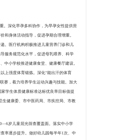
体重。深化早孕多科协作，为早孕女性提供营
评价和身体活动指导，促进孕期合理增重。
传递。医疗机构积极推进儿童营养门诊和儿
指导服务规范化水平，促进母乳喂养、科学
构、中小学校推进健康食堂、健康餐厅建设。
及以上强度体育锻炼。深化“能出汗的体育
”联赛，着力培养学生运动兴趣与技能。加大
国家学生体质健康标准达标优良率目标值提
市卫生健康委、市中医药局、市疾控局、市教
0—6岁儿童屈光筛查覆盖面。落实中小学
筛查率逐步提升。做好幼儿园每半年1次、中