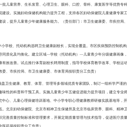
一批儿童营养、生长发育、心理卫生、眼科、口腔、骨科、康复医学等优势专
院建设。实施妇幼保健机构能力提升工程，支持各区妇幼保健院儿童健康专家
建设，提升儿童青少年健康服务能力。（责任部门：市卫生健康委、市疾控局
市中小学校、托幼机构选聘卫生健康副校长，实现全覆盖。市区疾病预防控制机
导同质化及均衡化。建立区域—学校（托幼机构）—儿童青少年分级健康画像
康有效改善。试点推行体育副校长聘用制度，指导学校体育教学改革、学校运
教委、市疾控局、市卫生健康委、市体育局按职责分工负责）
建涵盖卫生健康、教育、体育、管理等多领域优质专家团队，制订一组科学严谨
趣味性的科普和干预工具。实施儿童青少年五健促进能力提升项目，建立专业
研究中心、儿童心理保健培训基地、中小学专职心理健康教师研修实践基地等，
伍。北京妇幼保健院、北京市精神卫生保健所及北京市临床营养、眼科、精神
织完善质量控制标准和管理要求，开展定期质量管理与技术指导，促进医疗质
中医药局按职责分工负责）