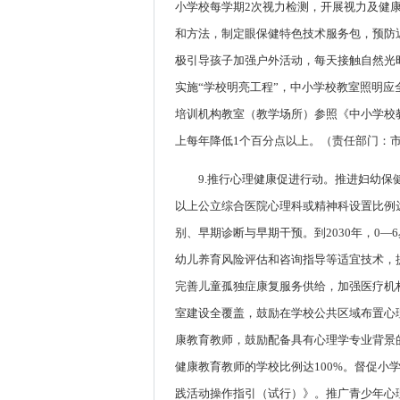
小学校每学期2次视力检测，开展视力及健
和方法，制定眼保健特色技术服务包，预防
极引导孩子加强户外活动，每天接触自然光
实施“学校明亮工程”，中小学校教室照明
培训机构教室（教学场所）参照《中小学校教
上每年降低1个百分点以上。（责任部门：
9.推行心理健康促进行动。推进妇幼
以上公立综合医院心理科或精神科设置比例
别、早期诊断与早期干预。到2030年，0
幼儿养育风险评估和咨询指导等适宜技术，
完善儿童孤独症康复服务供给，加强医疗机
室建设全覆盖，鼓励在学校公共区域布置心
康教育教师，鼓励配备具有心理学专业背景的
健康教育教师的学校比例达100%。督促
践活动操作指引（试行）》。推广青少年心