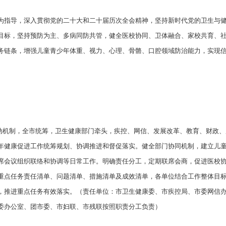
为指导，深入贯彻党的二十大和二十届历次全会精神，坚持新时代党的卫生与
目标，坚持预防为主、多病同防共管，健全医校协同、卫体融合、家校共育、
务链条，增强儿童青少年体重、视力、心理、骨骼、口腔领域防治能力，实现
推动机制，全市统筹，卫生健康部门牵头，疾控、网信、发展改革、教育、财政
年健康促进工作统筹规划、协调推进和督促落实。健全部门协同机制，建立儿
席会议组织联络和协调等日常工作。明确责任分工，定期联席会商，促进医校
重点任务责任清单、问题清单、措施清单及成效清单，各单位结合工作整体目
，推进重点任务有效落实。（责任单位：市卫生健康委、市疾控局、市委网信
委办公室、团市委、市妇联、市残联按照职责分工负责）