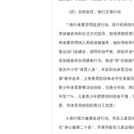
（四）全程促优，推行五项行动
7.推行体重管理促进行动。医疗机构
养保健咨询和生活方式指导。加强孕期营养
将体重管理纳入系统保健服务，做好孕前和
童运动门诊建设，倡导吃动平衡。鼓励开设
添加辅食和合理膳食行为。推进“营”在校
落实中小学“体育八条”，丰富阳光体育活动
课”教学改革，义务教育阶段每名学生掌握至
青少年体育赛事活动供给，完善分学段、跨
升至77%，儿童青少年肥胖得到有效干预
委、市体育局按照职责分工负责）
8.推行视力健康促进行动。夯实儿童
生“身心健康二十条”，开展学龄前儿童远视