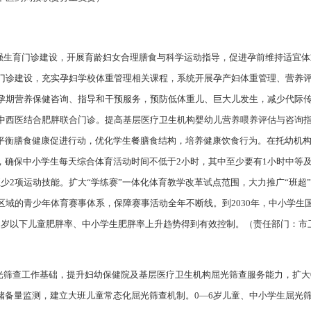
加强生育门诊建设，开展育龄妇女合理膳食与科学运动指导，促进孕前维持适宜
门诊建设，充实孕妇学校体重管理相关课程，系统开展孕产妇体重管理、营养
孕期营养保健咨询、指导和干预服务，预防低体重儿、巨大儿发生，减少代际
中西医结合肥胖联合门诊。提高基层医疗卫生机构婴幼儿营养喂养评估与咨询
园平衡膳食健康促进行动，优化学生餐膳食结构，培养健康饮食行为。在托幼机
，确保中小学生每天综合体育活动时间不低于2小时，其中至少要有1小时中等
少2项运动技能。扩大“学练赛”一体化体育教学改革试点范围，大力推广“班超
区域的青少年体育赛事体系，保障赛事活动全年不断线。到2030年，中小学生
，5岁以下儿童肥胖率、中小学生肥胖率上升趋势得到有效控制。（责任部门：
屈光筛查工作基础，提升妇幼保健院及基层医疗卫生机构屈光筛查服务能力，扩大
储备量监测，建立大班儿童常态化屈光筛查机制。0—6岁儿童、中小学生屈光