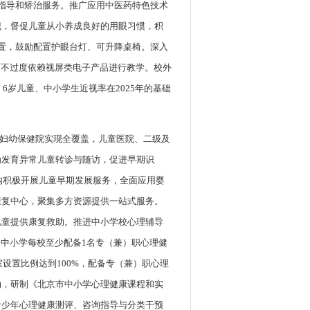
指导和矫治服务。推广应用中医药特色技术
识，督促儿童从小养成良好的用眼习惯，积
置，鼓励配置护眼台灯、可升降桌椅。深入
师不过度依赖视屏类电子产品进行教学。校外
6岁儿童、中小学生近视率在2025年的基础
中妇幼保健院实现全覆盖，儿童医院、二级及
为发育异常儿童转诊与随访，促进早期识
机构积极开展儿童早期发展服务，全面应用婴
康复中心，聚集多方资源提供一站式服务。
儿童提供康复救助。推进中小学校心理辅导
，中小学每校至少配备1名专（兼）职心理健
设置比例达到100%，配备专（兼）职心理
动，研制《北京市中小学心理健康课程和实
青少年心理健康测评、咨询指导与分类干预