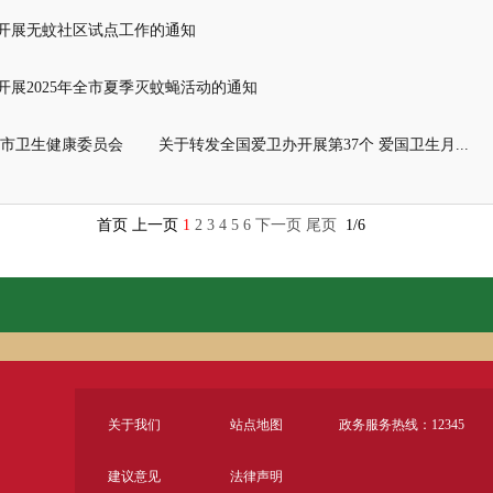
开展无蚊社区试点工作的通知
展2025年全市夏季灭蚊蝇活动的通知
市卫生健康委员会 关于转发全国爱卫办开展第37个 爱国卫生月...
首页 上一页
1
2
3
4
5
6
下一页
尾页
1/6
关于我们
站点地图
政务服务热线：12345
建议意见
法律声明