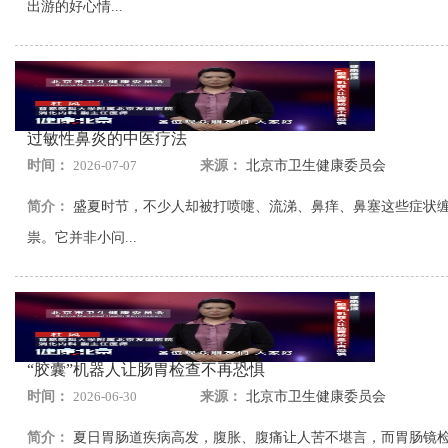
出游的好心情...
过敏性鼻炎的中医疗法
时间：
2026-07-07
来源：
北京市卫生健康委员会
简介：
盛夏时节，不少人却被打喷嚏、流涕、鼻痒、鼻塞这些症状
祟。它并非小问...
“胶囊”机器人让肠胃检查不再恐惧
时间：
2026-06-30
来源：
北京市卫生健康委员会
简介：
夏日胃肠道疾病高发，腹胀、腹痛让人苦不堪言，而胃肠镜