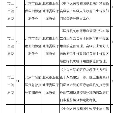
市卫
北京市血液
北京市卫生
《中华人民共和国献血法》第四条
9
生健
供应指标监
健康委医疗
县级以上各级人民政府卫生行政部
康委
测任务
应急处
门监督管理献血工作。
《医疗机构临床用血管理办法》第
市卫
北京市临床
北京市卫生
二条卫生部负责全国医疗机构临床
10
生健
用血指标监
健康委医疗
用血的监督管理。县级以上地方人
康委
测任务
应急处
民政府卫生行政部门负责本行政区
域医疗机构临床用血的监督管理。
《北京市院前医疗急救服务条例》
市卫
北京市院前
北京市卫生
第十八条规定，市、区卫生健康部
11
生健
医疗急救指
健康委医疗
门应当对院前医疗急救机构执行服
康委
标监测任务
应急处
务规范和质量控制标准的情况进行
日常监督检查和定期考核。
《中华人民共和国生物安全法》第