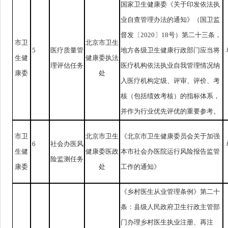
国家卫生健康委《关于印发依法执
业自查管理办法的通知》（国卫监
督发〔2020〕18号）第二十三条，
市卫
北京市卫生
5
医疗质量管
地方各级卫生健康行政部门应当将
生健
健康委执法
理评估任务
医疗机构依法执业自我管理情况纳
康委
处
入医疗机构定级、评审、评价、考
核（包括绩效考核）的指标体系，
并作为行业优先评优的重要参考。
市卫
北京市卫生
《北京市卫生健康委员会关于加强
6
社会办医风
生健
健康委医政
本市社会办医院运行风险报告监管
险监测任务
康委
处
工作的通知》
《乡村医生从业管理条例》第二十
条：县级人民政府卫生行政主管部
门办理乡村医生执业注册、再注