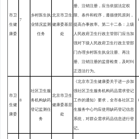
册、注销注册，应当依据法定权
市卫
乡村医生执
北京市卫生
限、条件和程序，遵循便民原则，
7
生健
业情况监测
健康委基层
提高办事效率。第二十二条：上级
康委
任务
处
人民政府卫生行政主管部门应当加
强对下级人民政府卫生行政主管部
门办理乡村医生执业注册、再注
册、注销注册的监督检查，及时纠
正违法行为。
《北京市卫生健康委关于进一步加
社区卫生服
强社区卫生服务机构药品需求登记
市卫
北京市卫生
8
务机构缺药
工作的通知》要求，全市各社区卫
生健
健康委基层
登记监测任
生服务中心均应使用缺药登记信息
康委
处
务
系统，对群众需求药品信息进行登
记。