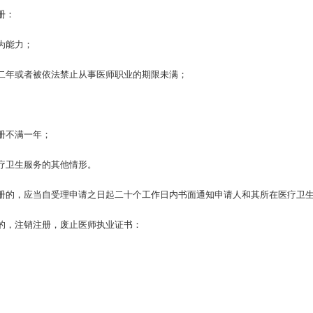
册：
为能力；
二年或者被依法禁止从事医师职业的期限未满；
册不满一年；
疗卫生服务的其他情形。
册的，应当自受理申请之日起二十个工作日内书面通知申请人和其所在医疗卫
的，注销注册，废止医师执业证书：