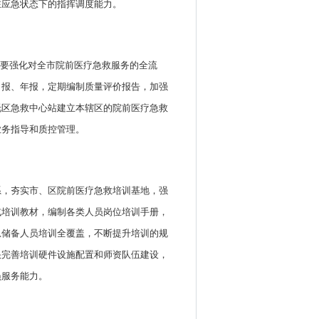
在应急状态下的指挥调度能力。
心要强化对全市院前医疗急救服务的全流
月报、年报，定期编制质量评价报告，加强
托区急救中心站建立本辖区的院前医疗急救
业务指导和质控管理。
系，夯实市、区院前医疗急救培训基地，强
或培训教材，编制各类人员岗位培训手册，
急储备人员培训全覆盖，不断提升培训的规
快完善培训硬件设施配置和师资队伍建设，
员服务能力。