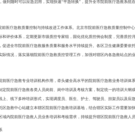
要，做到随时可以应急启用，实现快速“平急转换”，提升全市院前医疗急救系统
”的院前医疗急救质量控制与持续改进工作体系。北京市院前医疗急救质量控制中
标和评价体系，定期更新市级质控专家组，固化优化质控例会制度，完善质控
，促进全市院前医疗急救服务质量和服务水平持续提升。各区卫生健康委要依
实际情况，落实落细院前医疗急救质控管理工作，加强对辖区内各急救站点的
院前医疗急救专业培训机构作用，牵头健全高水平的院前医疗急救业务培训体
制定院前医疗急救各类人员岗前、岗中培训及考核方案，制定统一的培训大纲
线上、线下多种培训形式，实现调度员、医生、护士、驾驶员、担架员以及应
托区急救中心站建立本辖区院前医疗急救培训基地，结合辖区实际工作需要加
区域内院前医疗急救人员业务培训和考核需求，持续提升辖区院前医疗急救人
系