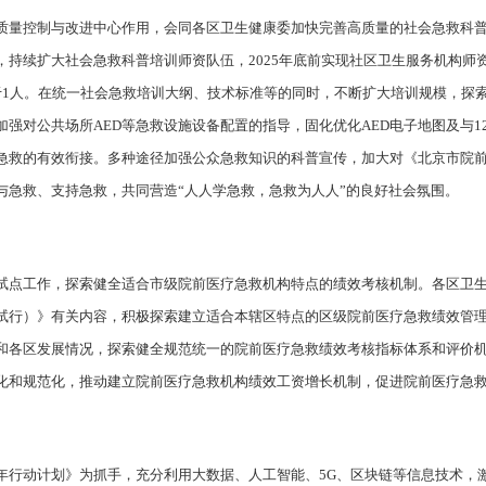
质量控制与改进中心作用，会同各区卫生健康委加快完善高质量的社会急救科
，持续扩大社会急救科普培训师资队伍，2025年底前实现社区卫生服务机构师
于1人。在统一社会急救培训大纲、技术标准等的同时，不断扩大培训规模，探
强对公共场所AED等急救设施设备配置的指导，固化优化AED电子地图及与1
业急救的有效衔接。多种途径加强公众急救知识的科普宣传，加大对《北京市院
与急救、支持急救，共同营造“人人学急救，急救为人人”的良好社会氛围。
试点工作，探索健全适合市级院前医疗急救机构特点的绩效考核机制。各区卫
试行）》有关内容，积极探索建立适合本辖区特点的区级院前医疗急救绩效管
和各区发展情况，探索健全规范统一的院前医疗急救绩效考核指标体系和评价
化和规范化，推动建立院前医疗急救机构绩效工资增长机制，促进院前医疗急
年行动计划》为抓手，充分利用大数据、人工智能、5G、区块链等信息技术，