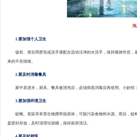
汛
1.要加强个人卫生
饭前、便后用肥皂或洗手液配合流动洁净的水洗手，保持规律作息，
来的不良情绪。
2.要及时消毒餐具
家中若进水，厨具、餐具被浸泡后，必须彻底消毒后再使用。小妙招：
3.要加强环境卫生
蚊蝇、老鼠等有害生物携带病原体，可能污染食物和水源。雨后，蚊
盖密封存放，及时清理垃圾桶，保持厨房清洁。
4.要及时就医