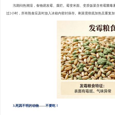
汛期闷热潮湿，食物易发霉、腐烂。霉变米面、变质饭菜含有霉菌毒
过2小时，所有熟食应及时放入冰箱内密封保存。剩菜需彻底加热且重复
3.死因不明的动物——不要吃！