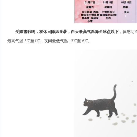
受降雪影响，双休日降温显著，白天最高气温降至冰点以下
，体感阴
最高气温-5℃至1℃，夜间最低气温-13℃至-6℃。