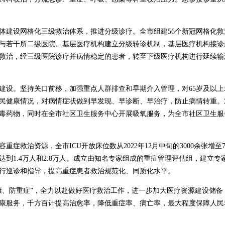
体建设网格化三级救治体系，推进分级诊疗。全市组建56个新冠网格化
与若干所二级医院、基层医疗机构建立分级转诊机制，基层医疗机构接诊
救治，经三级医院诊疗并病情稳定的患者，转至下级医疗机构进行延续输
建设。坚持关口前移，加强重点人群排查和早期介入管理，对65岁及以
民健康情况，对病情症状做到早发现、早诊断、早治疗，防止病情转重。
毒药物，同时在全市社区卫生服务中心开展吸氧服务，为全市社区卫生服
症救治资源，全市ICU开放床位数从2022年12月中旬的3000余张增至
到1.4万人和2.8万人。成立由知名专家组成的重症管理评估组，建立
行巡诊和指导，提高重症患者救治规范化、同质化水平。
康、防重症”，全力以赴做好医疗救治工作，进一步加大医疗资源建设储
康服务，千方百计提高治愈率，降低重症率、病亡率，最大程度保障人民