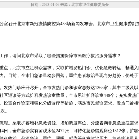
日期：2023-01-06 来源：北京市卫生健康委员会
办公室召开北京市新冠疫情防控第433场新闻发布会。北京市卫生健康委副
工作，请问北京市采取了哪些措施保障市民医疗救治服务需求？
重点，北京市立足群众需求，采取扩增发热门诊、优化急救转运、畅通入
力。目前，全市门急诊量稳步回落，重症患者救治呈现向好趋势，仍处于
发热门诊应开尽开，全市发热门诊和诊室总数达1263家，其中二级及以上
社区巡诊等方式扩容发热诊室数量，全市累计扩容诊室449个；充实发热
设置合作诊室和强化分级诊疗等措施，满足市民就诊需求。发热门诊接诊量从2
人次。
流程。采取扩容增补急救资源、增加调度席位、分流咨询非急危重症需求
月4日，全市急诊实有留观床位2472张，可转化急诊留观床位1312张，扩容
科收治，分流急诊、重症、呼吸、感染等科室收治压力。急诊接诊量从2022