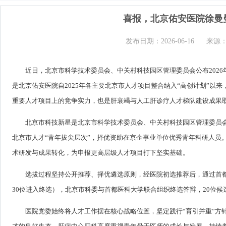
喜报，北京佑安医院徐曼曼
发布日期：2026-06-16
来源
近日，北京市科学技术委员会、中关村科技园区管理委员会公布2026
是北京佑安医院自2025年各主要北京市人才项目整合纳入“高创计划”以
重要人才项目上的竞争实力，也是肝衰竭与人工肝诊疗人才梯队建设成果
北京市科技新星是北京市科学技术委员会、中关村科技园区管理委员会
北京市人才“青年拔尖层次”，择优资助在京企事业单位优秀青年科研人员
术研发与成果转化，为申报更高层级人才项目打下坚实基础。
选拔过程坚持公开推荐、择优遴选原则，经医院初选推荐后，通过首都
30位进入终选），北京市科委与首都医科大学联合组织终选答辩，20位候
医院党委始终将人才工作摆在核心战略位置，坚定践行“育引并重”方