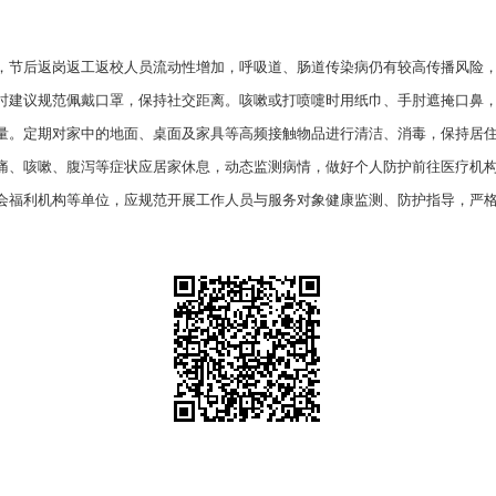
，节后返岗返工返校人员流动性增加，呼吸道、肠道传染病仍有较高传播风险
时建议规范佩戴口罩，保持社交距离。咳嗽或打喷嚏时用纸巾、手肘遮掩口鼻
量。定期对家中的地面、桌面及家具等高频接触物品进行清洁、消毒，保持居
痛、咳嗽、腹泻等症状应居家休息，动态监测病情，做好个人防护前往医疗机
会福利机构等单位，应规范开展工作人员与服务对象健康监测、防护指导，严