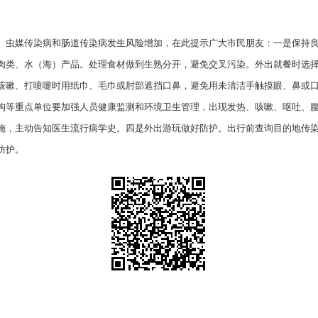
、虫媒传染病和肠道传染病发生风险增加，在此提示广大市民朋友：一是保持
肉类、水（海）产品。处理食材做到生熟分开，避免交叉污染。外出就餐时选
咳嗽、打喷嚏时用纸巾、毛巾或肘部遮挡口鼻，避免用未清洁手触摸眼、鼻或
构等重点单位要加强人员健康监测和环境卫生管理，出现发热、咳嗽、呕吐、
施，主动告知医生流行病学史。四是外出游玩做好防护。出行前查询目的地传
防护。