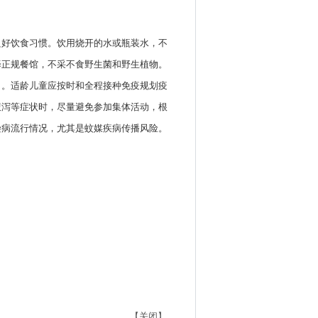
良好饮食习惯。饮用烧开的水或瓶装水，不
择正规餐馆，不采不食野生菌和野生植物。
口。适龄儿童应按时和全程接种免疫规划疫
腹泻等症状时，尽量避免参加集体活动，根
染病流行情况，尤其是蚊媒疾病传播风险。
【关闭】