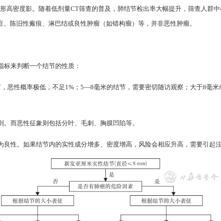
圆形高密度影。随着低剂量CT筛查的普及，肺结节检出率大幅提升，筛查人群中检
炎症、陈旧性瘢痕、淋巴结或良性肿瘤（如错构瘤）等，并非恶性肿瘤。
指标来判断一个结节的性质：
，恶性概率极低，不足1%；5—8毫米的结节，需要密切随访观察；大于8毫
则。而恶性征象则包括分叶、毛刺、胸膜凹陷等。
为良性。如果结节内的实性成分增多、密度增高，风险会相应升高，需要引起