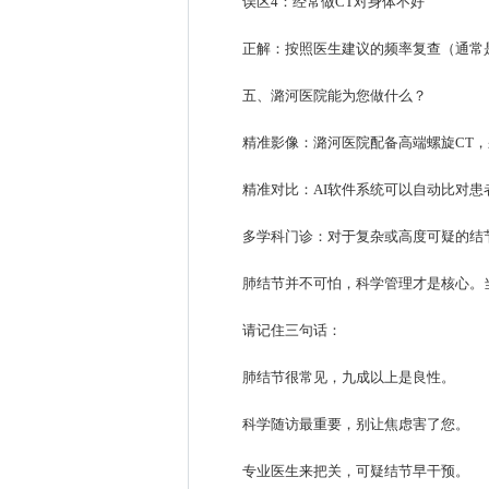
误区4：经常做CT对身体不好
正解：按照医生建议的频率复查（通常
五、潞河医院能为您做什么？
精准影像：潞河医院配备高端螺旋CT，
精准对比：AI软件系统可以自动比对患
多学科门诊：对于复杂或高度可疑的结
肺结节并不可怕，科学管理才是核心。
请记住三句话：
肺结节很常见，九成以上是良性。
科学随访最重要，别让焦虑害了您。
专业医生来把关，可疑结节早干预。