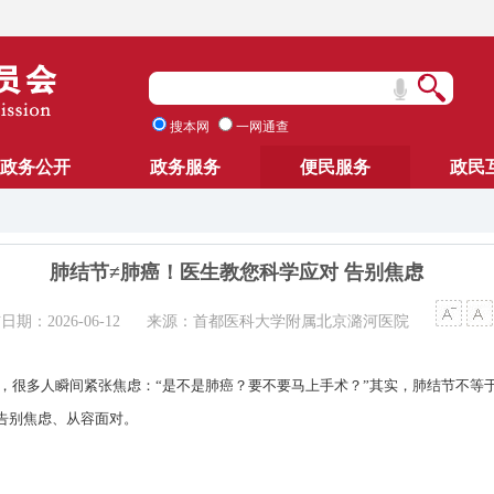
搜本网
一网通查
政务公开
政务服务
便民服务
政民
肺结节≠肺癌！医生教您科学应对 告别焦虑
日期：2026-06-12
来源：首都医科大学附属北京潞河医院
字，很多人瞬间紧张焦虑：“是不是肺癌？要不要马上手术？”其实，肺结节不
告别焦虑、从容面对。