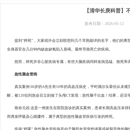
【清华长庚科普】不
发布日期：2026-05-12
提到“猝死”，大家或许会立刻联想到几个耳熟能详的名字，他们的离
全身器官在几分钟内缺血缺氧陷入衰竭、最终导致死亡的疾病。
然而，猝死并非心脏疾病专属，有些大脑疾病同样发病迅猛、致死率高
急性脑血管病
真实案例 60岁的A先生有10年的高血压病史，平时偶尔头晕但从
醒，被120拉到急诊后立刻做了头颅CT发现：急性脑干出血！结果，还
致命元凶 这是一例发生在医院急诊的真实案例，患者长期高血压未
而诱发呼吸及心跳骤停，属于典型的急性脑血管疾病引发的猝死。
疾病“档案” 急性脑血管疾病是由于脑部血管突然堵塞或破裂导致的