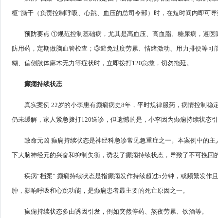
枢”脑干（负责控制呼吸、心跳、血压的总司令部）时，在短时间内即可导
预防要点 ①规范控制基础病，尤其是高血压、高血脂、糖尿病，遵
防用药，定期做脑血管检查；③避免过度劳累、情绪激动、用力排便等可
糊、偏侧肢体麻木无力等症状时，立即拨打120急救，切勿拖延。
癫痫持续状态
真实案例 22岁的小李患有癫痫病史8年，平时规律服药，病情控制
仍未缓解，家人紧急拨打120送诊，但遗憾的是，小李因为癫痫持续状态
致命元凶 癫痫持续状态是神经科急诊常见急重症之一。本案例中的
下大脑神经元的兴奋和抑制失衡，诱发了癫痫持续状态，导致了不可挽回
疾病“档案” 癫痫持续状态是指癫痫发作持续超过5分钟，或频繁发
肿，影响呼吸和心跳功能，是癫痫患者最主要的死亡原因之一。
癫痫持续状态多由诱因引发，例如突然停药、熬夜劳累、饮酒等。