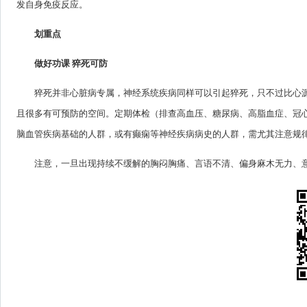
发自身免疫反应。
划重点
做好功课 猝死可防
猝死并非心脏病专属，神经系统疾病同样可以引起猝死，只不过比心
且很多有可预防的空间。定期体检（排查高血压、糖尿病、高脂血症、冠
脑血管疾病基础的人群，或有癫痫等神经疾病病史的人群，需尤其注意规
注意，一旦出现持续不缓解的胸闷胸痛、言语不清、偏身麻木无力、