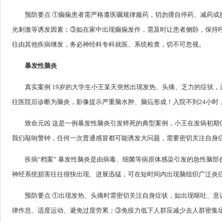
预防要点 ①癫痫患者需严格遵医嘱规律服药，切勿擅自停药、减药
光刺激等诱发因素；③如在家中出现癫痫发作，需及时让患者侧卧，保持呼
往由其他疾病继发，务必神经科专科就医、系统检查，切不可忽视。
暴发性脑炎
真实案例 19岁的大学生小王某天突然出现发热、头痛、乏力的症状
往医院后诊断为脑炎，影像提示严重脑水肿、脑疝形成！入院不到24小时
致命元凶 这是一例暴发性脑炎引发猝死的典型案例，小王在发病初
我们敲响警钟，任何一次普通感冒都可能诱发大问题，需要密切关注自身
疾病“档案” 暴发性脑炎是由病毒、细菌等病原体感染引发的急性脑
神经系统损害往往很快出现、进展迅猛，可在短时间内出现脑组织广泛炎
预防要点 ①出现发热、头痛时需密切关注自身症状，如出现呕吐、
律作息、适度运动、避免过度劳累；③免疫力低下人群应减少去人群密集