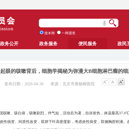
搜本网
一网通查
政务公开
政务服务
便民服务
政民
起眼的咳嗽背后，细胞学揭秘为弥漫大B细胞淋巴瘤的细
发布日期：2026-04-30
来源：北京市垂杨柳医院
出现咳嗽、咳白痰，咳嗽剧烈，伴气短，活动后为著，自诉发热，体温最高37.
性病变、间质性改变，双肺下叶高密度影，考虑炎性病变，双侧胸腔积液。血常规：