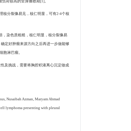
负荷较高的全身播散期[1]。
核分裂像易见，核仁明显，可有2-4个核
倍，染色质粗糙，核仁明显，核分裂像易
）确定好肿瘤来源方向之后再进一步做能够
细胞淋巴瘤。
限性及挑战，需要将胸腔积液离心沉淀做成
Yunus, Nusaibah Azman, Maryam Ahmad
ell lymphoma presenting with pleural