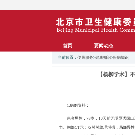
首页
要闻动态
当前位置：
便民服务
>
健康知识
>
疾病知识
【杨柳学术】不
1.病例资料：
患者男性，78岁，10天前无明显诱因
力。胸部CT示：双肺肺纹理增强，局部慢性炎