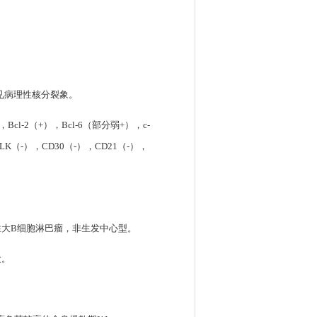
见病理性核分裂象。
Bcl-2（+），Bcl-6（部分弱+），c-
LK（-），CD30（-），CD21（-），
性大B细胞淋巴瘤，非生发中心型。
大。