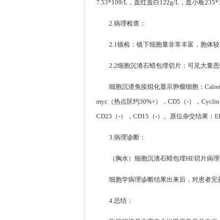
7.53*109/L，血红蛋白122g/L，血小
2.病理检查：
2.1镜检：镜下细胞量非常丰富，胞体
2.2细胞沉渣石蜡包埋切片：可见大
细胞沉渣免疫组化显示肿瘤细胞：Calretin
myc（热点区约30%+），CD5（-），Cycli
CD23（-），CD15（-）。原位杂交结果：EB
3.病理诊断：
（胸水）细胞沉渣石蜡包埋HE切片病
细胞学病理诊断结果出来后，对患者完
4.总结：