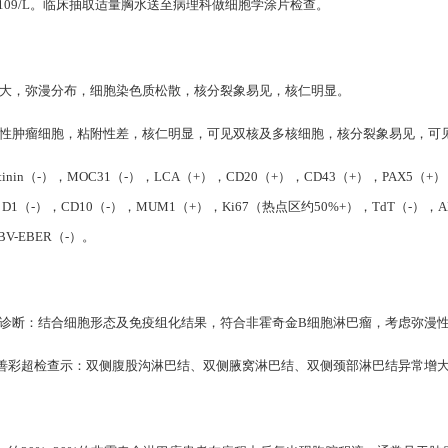
板235*109/L。临床抽取适量胸水送至病理科做细胞学涂片检查。
较大，弥漫分布，细胞染色质松散，核分裂象易见，核仁明显。
量恶性肿瘤细胞，粘附性差，核仁明显，可见双核及多核细胞，核分裂象易见，可
in（-），MOC31（-），LCA（+），CD20（+），CD43（+），PAX5（+），
n D1（-），CD10（-），MUM1（+），Ki67（热点区约50%+），TdT（-），A
V-EBER（-）。
理诊断：结合细胞形态及免疫组化结果，符合非霍奇金B细胞淋巴瘤，考虑弥漫
善彩超检查示：双侧腹股沟淋巴结、双侧腋窝淋巴结、双侧颈部淋巴结异常增