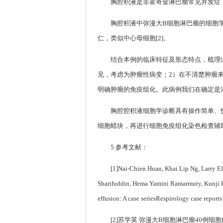
胸腔积液是非霍奇金淋巴瘤常见并发症，
胸腔积液中弥漫大B细胞淋巴瘤的细胞
仁，类似中心母细胞[2]。
结合本例的临床特征及形态特点，梳理
见，考虑为肿瘤性病变；2）在不清楚肿瘤
明确肿瘤的免疫组化。此病例我们在确定是
胸腔腔积液细胞学诊断具有操作简单、
细胞蜡块，再进行细胞免疫组化染色检查辅
5.参考文献：
[1]Nai-Chien Huan, Khai Lip Ng, Larry 
Sharifuddin, Hema Yamini Ramarmuty, Kunji K
effusion: A case seriesRespirology case repo
[2]苏学英.弥漫大B细胞淋巴瘤40例细胞病