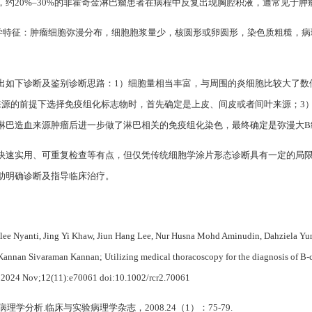
约20%–30%的非霍奇金淋巴瘤患者在病程中反复出现胸腔积液，通常见于肿瘤
学特征：肿瘤细胞弥漫分布，细胞胞浆量少，核圆形或卵圆形，染色质粗糙，病理
出如下诊断及鉴别诊断思路：1）细胞量相当丰富，与周围的炎细胞比较大了数
来源的前提下选择免疫组化标志物时，首先确定是上皮、间皮或者间叶来源；3
淋巴造血来源肿瘤后进一步做了淋巴相关的免疫组化染色，最终确定是弥漫大B
快速实用、可重复检查等有点，但仅凭传统细胞学涂片形态诊断具有一定的局
助明确诊断及指导临床治疗。
Ellee Nyanti, Jing Yi Khaw, Jiun Hang Lee, Nur Husna Mohd Aminudin, Dahziela 
annan Sivaraman Kannan; Utilizing medical thoracoscopy for the diagnosis of B-c
rts 2024 Nov;12(11):e70061 doi:10.1002/rcr2.70061
理学分析.临床与实验病理学杂志，2008.24（1）：75-79.