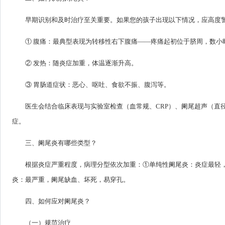
早期识别和及时治疗至关重要。如果您的孩子出现以下情况，应高度
① 腹痛：最典型表现为转移性右下腹痛——疼痛起初位于脐周，数小
② 发热：随炎症加重，体温逐渐升高。
③ 胃肠道症状：恶心、呕吐、食欲不振、腹泻等。
医生会结合临床表现与实验室检查（血常规、CRP）、阑尾超声（直径
症。
三、阑尾炎有哪些类型？
根据炎症严重程度，病理分型依次加重：①单纯性阑尾炎：炎症最轻，
炎：最严重，阑尾缺血、坏死，易穿孔。
四、如何应对阑尾炎？
（一）规范治疗