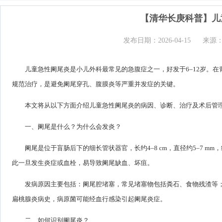
【清华长庚科普】儿
发布日期：2026-04-15
来源
儿童急性阑尾炎是小儿外科最常见的急腹症之一，好发于6–12岁。
规范治疗，是避免阑尾穿孔、腹膜炎等严重并发症的关键。
本文将从以下方面介绍儿童急性阑尾炎的病因、诊断、治疗及术后管
一、阑尾是什么？为什么会发炎？
阑尾是位于盲肠后下的细长管状器官，长约4–8 cm，直径约5–7 
此一旦发生炎症或血栓，易导致阑尾缺血、坏疽。
发病原因主要包括：阑尾腔堵塞，常见堵塞物包括粪石、食物残渣等
扁桃腺炎病史，病原菌可能经血行感染引起阑尾炎症。
二、如何识别阑尾炎？