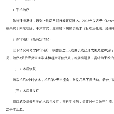
1. 手术治疗
除特殊情况外，原则上均应早期行阑尾切除术。2025年发表于《La
效果劣于阑尾切除。手术方式：腹腔镜下阑尾切除术（标准三孔法、经脐
2. 保守治疗（限特定情况）
以下情况可考虑保守治疗：病史超过3天或更长或已形成阑尾脓肿治疗
周。治疗3天后应复查血常规和超声评估疗效，若病情进展，需转为手术治
（二）术后恢复
通常术后6小时饮水，术后第2天半流食，鼓励尽早下床活动。若合并
（三）术后并发症
切口感染是最常见的术后并发症，需科学换药，必要时伤口敞开引流
次手术止血。