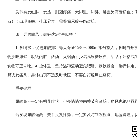
关节突发红肿、发热、剧烈疼痛，大脚趾、脚踝、膝盖为高发部位；
石）；出现腰酸、排尿异常，需警惕尿酸损伤肾脏。
四、远离痛风，做好这5件事就够了
1. 多喝水，促进尿酸排出每天保证1500~2000ml水分摄入，多
物少吃海鲜、动物内脏、浓汤、火锅汤；少喝高果糖饮料、甜品；严格戒酒
食物可正常吃。4. 控体重，坚持温和运动避免肥胖、暴饮暴食，选择快走
易诱发痛风。身体出现不适及时就医，不要自行服用止痛药。
重要提示
尿酸高不一定有明显症状，但会悄悄损伤关节和肾脏；痛风也绝非忍
若发现尿酸偏高、关节反复疼痛，一定要及时到院检查、规范调理，