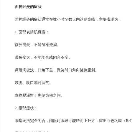
面神经炎的症状
面神经炎的症状通常在数小时至数天内达到高峰，主要表现为：
1. 面部表情肌瘫痪：
额纹消失，不能皱额蹙眉。
眼裂变大，不能闭合或闭合不全。
鼻唇沟变浅，口角下垂，微笑时口角向健侧歪斜。
鼓腮、吹口哨时漏气。
食物易滞留于患侧齿颊之间。
2. 眼部症状：
眼睑无法完全闭合，闭眼时眼球可能转向上外方，露出白色巩膜（Bel