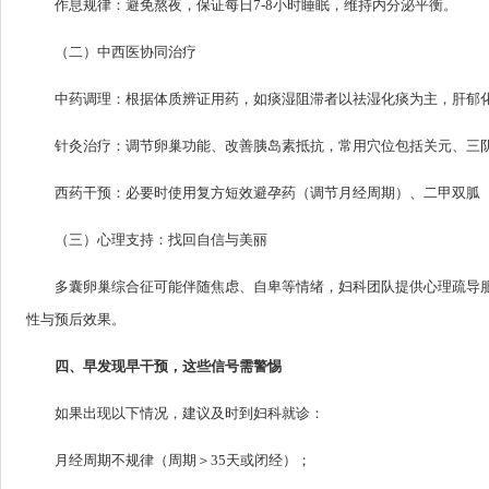
作息规律：避免熬夜，保证每日7-8小时睡眠，维持内分泌平衡。
（二）中西医协同治疗
中药调理：根据体质辨证用药，如痰湿阻滞者以祛湿化痰为主，肝郁
针灸治疗：调节卵巢功能、改善胰岛素抵抗，常用穴位包括关元、三
西药干预：必要时使用复方短效避孕药（调节月经周期）、二甲双胍
（三）心理支持：找回自信与美丽
多囊卵巢综合征可能伴随焦虑、自卑等情绪，妇科团队提供心理疏导
性与预后效果。
四、早发现早干预，这些信号需警惕
如果出现以下情况，建议及时到妇科就诊：
月经周期不规律（周期＞35天或闭经）；