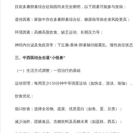
目前多囊卵巢综合征病因尚未完全阐明，以下因素可能参与发病：
遗传因素：家族中存在多囊卵巢综合征、糖尿病等病史者风险更高；
环境因素：高糖高脂饮食、缺乏运动、长期压力等；
神经内分泌及免疫异常：下丘脑-垂体-卵巢轴功能紊乱、慢性炎症状
三、中西医结合击退“小怪兽”
（一）生活方式调整：一切治疗的基础
运动管理：每周至少150分钟中等强度运动（如快走、游泳、瑜伽），
饮食优化：
低GI饮食：选择全谷物、蔬菜、优质蛋白（如鱼、蛋、豆类）；
减少油炸、甜腻食品、含糖饮料及高糖水果（如荔枝、西瓜）；