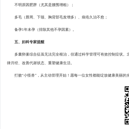
不明原因肥胖（尤其是腰围增粗）；
多毛（唇周、下颌、胸背部毛发增多）、痤疮久治不愈；
备孕1年未孕（排除其他不孕因素）。
五、妇科专家提醒
多囊卵巢综合征虽无法完全根治，但通过科学管理可有效控制症状。北
律月经、改善代谢状态、重塑健康生活。
打败“小怪兽”，从主动管理开始！愿每一位女性都能绽放健康美丽的