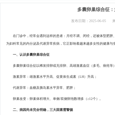
多囊卵巢综合征：
发布日期：2025-06-05
在门诊中，经常会遇到这样的患者：月经不调、闭经，还被体型肥胖、
为妇科常见的内分泌及代谢异常疾病，它正影响着越来越多女性的健康与
一、认识多囊卵巢综合征
多囊卵巢综合征以稀发排卵或无排卵、高雄激素血症（多毛、痤疮等
激素异常：雄激素水平升高、促黄体生成素（LH）升高；
代谢异常：血糖及胰岛素水平异常、肥胖；
卵巢改变：卵巢体积增大、单侧/双侧卵泡数增多（≥12个）。
二、病因尚未完全明确，三大因素需警惕