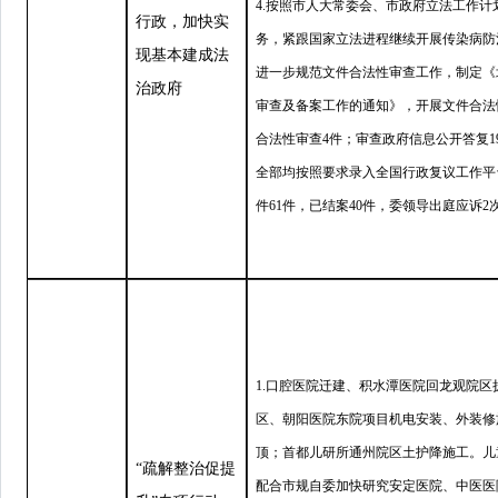
4.按照市人大常委会、市政府立法工作
行政，加快实
务，紧跟国家立法进程继续开展传染病防
现基本建成法
进一步规范文件合法性审查工作，制定《
治政府
审查及备案工作的通知》，开展文件合法
合法性审查4件；审查政府信息公开答复1
全部均按照要求录入全国行政复议工作平
件61件，已结案40件，委领导出庭应诉2
1.口腔医院迁建、积水潭医院回龙观院
区、朝阳医院东院项目机电安装、外装修
顶；首都儿研所通州院区土护降施工。儿
“疏解整治促提
配合市规自委加快研究安定医院、中医医