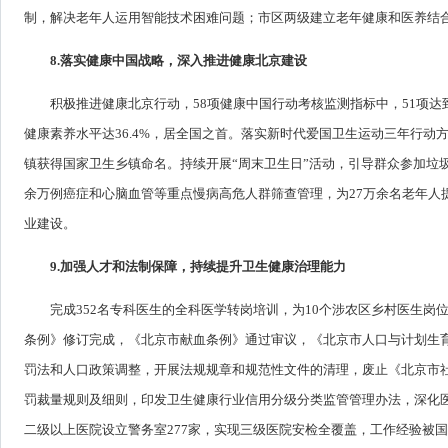
制，解决老年人运用智能技术困难问题；市区两级建立老年健康和医养结合
8.落实健康中国战略，深入推进健康北京建设
积极推进健康北京行动，58项健康中国行动考核监测指标中，51项达到
健康素养水平达36.4%，居全国之首。落实新时代爱国卫生运动三年行动
镇获得国家卫生乡镇命名。持续开展“周末卫生日”活动，引导群众参加垃圾
余万例癌症和心脑血管等重点慢病高危人群筛查管理，为27万余名老年人
业建设。
9.加强人才和法制保障，持续提升卫生健康治理能力
完成352名专科医生的全科医学转岗培训，为10个涉农区乡村医生岗
条例》修订完成，《北京市献血条例》通过审议，《北京市人口与计划生育
罚法和人口政策调整，开展法规规章和规范性文件的清理，废止《北京市
罚裁量规则及细则，印发卫生健康行业信用分级分类监管管理办法，深化
二级以上医院设立警务室277家，实现三级医院安检全覆盖，工作经验被