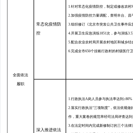
1.针对常态化疫情防控，制定或修改农村
2.加强疫情防控力量调配，查明丰台、昌
常态化疫情防
3.组织修订《北京市突发公共卫生事件应急
控
4.开展卫生应急演练1851次，参与演练3
5.配合农业农村局开展农村地区和城乡
6.完成全市650个挂账行政村的村级医
全面依法
履职
1.行政执法A岗人员参与执法率达到
≥
80
2.落实行政执法
“
三项制度
”
，依法依规做
作，重大案卷的规范率经司法局评查达到
3.在法定时间内完成新修制订的三个法
深入推进依法