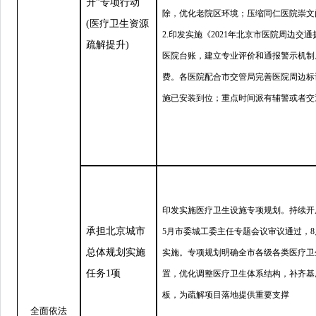
升
”
专项行动
除，优化老院区环境；压缩同仁医院崇文
(医疗卫生资源
2.印发实施《2021年北京市医院周边
疏解提升)
医院台账，建立专业评价和通报警示机制
费。各医院配合市交管局完善医院周边标
施已安装到位；重点时间派有辅警或者交
印发实施医疗卫生设施专项规划。持续开展
承担北京城市
5月市委城工委主任专题会议审议通过，8
总体规划实施
实施。专项规划明确全市各级各类医疗卫
任务1项
置，优化调整医疗卫生体系结构，补齐基
板，为疏解项目落地提供重要支撑
全面依法