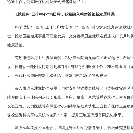
论证工作，公立医疗机构防护物资储备达45天。
4.以服务“四个中心”为目标，积极融入构建首都新发展格局
科学谋划“十四五”工作，印发实施《“十四五”时期健康北京建设规划》《
位，推动卫生健康事业高质量发展，充分发挥卫生健康在促进人口长期均
健康基础。
有序推进医疗卫生资源疏解，积水潭医院新龙泽院区正式运行，友谊
设。推进新一轮回天行动计划和“回天有我”报到服务工作，积水潭医院回
力。完成积水潭医院新北楼拆除，恢复“银锭观山”景观视廊。
深入推进京津冀协同发展，与雄安新区管委会续签了《支持雄安新区医
院项目实现主体结构封顶；京张、京唐、京廊、京承等重点医疗卫生项目
友谊医院、安贞医院等市属医疗机构持续帮助廊坊北三县提升医疗卫生服务
像检查资料共享结果机构达到239家，提升三地医疗服务同质化水平。
加强医学科技协同创新，持续提升国际医疗服务能力。首批研究型病房