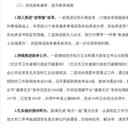
（三）优化政务服务，提升政务效能
1.深入推进“放管服”改革。
一是推进证照分离改革，25项改革措施落
外事项基础上，本系统25个政务服务事项采取告知承诺办理，告知承诺率
告知承诺书和监管措施。三是推进新生儿出生、医疗付费等“一件事”集成服务
上全城通办”。四是推进政务服务标准化，进一步压缩审批时限。
2.持续推进政务公开。
一是继续坚持地方立法和重大政策文件出台前
《北京市卫生健康行政处罚裁量则》《北京市卫生健康行政处罚裁量细则
会公开征求意见并及时汇总反馈情况。二是结合我委年度重点工作，通过
情防控工作新闻发布会63场，召开委级新闻发布会4场、媒体沟通会6场，邀
众号“健康北京”发布信息近1668篇，抖音短视频平台“健康北京”发布短视
207件，已答复185件，办理中申请人撤销6件，其余16件正在依法办理中
3.扎实做好接诉即办。
圆满完成“每月一题”重点任务，认真制定工作
加大对三率考核成绩排名靠后单位约谈通报，目前响应率、解决率、满意率分