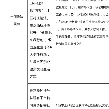
卫生创建、
览量超过6千万，在户外大屏、移动电视等
除
“
四害
”
、社
工作，全市55个乡镇通过考核验收，市级卫
全面依法
区村庄清洁、
2.完成135个申报北京市卫生街道检查评
履职
重点场所环境
3.开展了春冬季灭鼠、夏季灭蚊蝇工作。
提升、
“
健康北
了保障任务。11月下旬起在全市范围启
京我行动
”
、爱
控制在国家标准之内
国卫生宣传等6
大专项行动，
引导市民形成
健康文明生活
方式
推动预约挂号
从现有平台转
向更多依靠社
1.我市全部综合医联体核心医院以及其