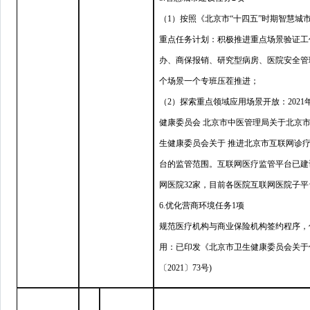
（1）按照《北京市
“
十四五
”
时期智慧城
重点任务计划：积极推进重点场景验证工
办、商保报销、研究型病房、医院安全管
个场景一个专班压茬推进；
（2）探索重点领域应用场景开放：202
健康委员会 北京市中医管理局关于北京
生健康委员会关于 推进北京市互联网诊
台的监管范围。互联网医疗监管平台已建
网医院32家，目前各医院互联网医院子平台
6.优化营商环境任务1项
规范医疗机构与商业保险机构签约程序，
用：已印发《北京市卫生健康委员会关于
〔2021〕73号)