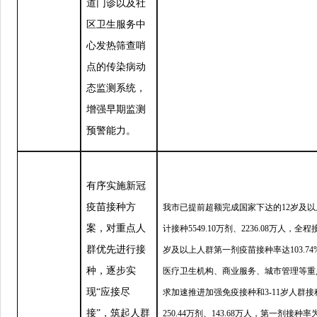
道门诊以及社
区卫生服务中
心发热筛查哨
点的传染病动
态监测系统，
增强早期监测
预警能力。
有序实施新冠
疫苗接种方
我市已提前超额完成国家下达的12岁及以
案，对重点人
计接种5549.10万剂、2236.08万人，全程
群优先进行接
岁及以上人群第一剂疫苗接种率达103.74
种，逐步实
医疗卫生机构、商业服务、城市管理等重
现
“
应接尽
求加速推进加强免疫接种和3-11岁人群接种
接
”
，筑起人群
250.44万剂、143.68万人，第一剂接种率为