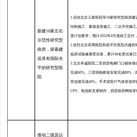
1.启动北京儿童医院等10家研究型病房
结构施工、幕墙龙骨施工、二次开挖施工
新建10家左右
度计划要求，预计2022年4月底竣工交付，
示范性研究型
2.依托北京高博医院和昌平区医院共建的
病房，探索建
临床试验健康受试者，累计46名受试者
设具有国际水
3.北京阜诚医院二至四层电梯门口砌块墙
平的研究型医
完成60%。三层弱电桥架安装完成80%
院
管连接完成40%。手术室医疗气体管道焊
UPS、电池柜支座制作，四层病房网络穿
推动二级及以