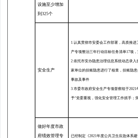
设施至少增加
到325个
1.认真贯彻市安委会工作部署，高质推进
产专项整治三年行动目标任务清单17项，完
2.依托市安办隐患治理信息系统动态录入
安全生产
家单位的挂账隐患进行了核查，挂账隐患抽
事故及事件
3.市委市政府安全生产专项督察组于202
予
“
党委重视，强化安全管理工作抓手；
做好年度市政
府绩效管理专
已经制定《2021年度公共卫生应急体