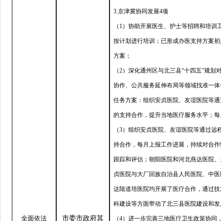
3.京津冀协同发展4项
（1）协助开展医生、护士等招聘和培训
按计划进行培训；已形成办医支持方案初
方案；
（2）深化通州区与北三县
“
十四五
”
规划
协作、公共服务延伸布局等领域找准一体
任务方案：组织安贞医院、友谊医院等通
的支持合作，提升当地医疗服务水平；每
（3）组织安贞医院、友谊医院等通过远
持合作，每月上报工作进展，持续对合作
跟踪和评估；朝阳医院和河北燕达医院、
贞医院与大厂回族自治县人民医院、中医
达陆道培医院均开展了医疗合作，通过技
科建设等方面带动了北三县医院建设和发
全面依法
市委市政府其
（4）进一步完善三地医疗卫生政策协同