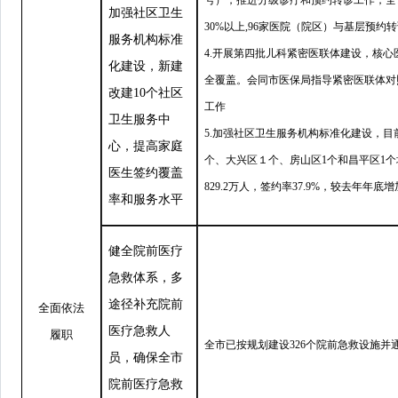
加强社区卫生
30%以上,96家医院（院区）与基层预约
服务机构标准
4.开展第四批儿科紧密医联体建设，核心
化建设，新建
全覆盖。会同市医保局指导紧密医联体对
改建10个社区
工作
卫生服务中
5.加强社区卫生服务机构标准化建设，目
心，提高家庭
个、大兴区１个、房山区1个和昌平区1
医生签约覆盖
829.2万人，签约率37.9%，较去年年底增
率和服务水平
健全院前医疗
急救体系，多
途径补充院前
全面依法
医疗急救人
履职
全市已按规划建设326个院前急救设施并
员，确保全市
院前医疗急救