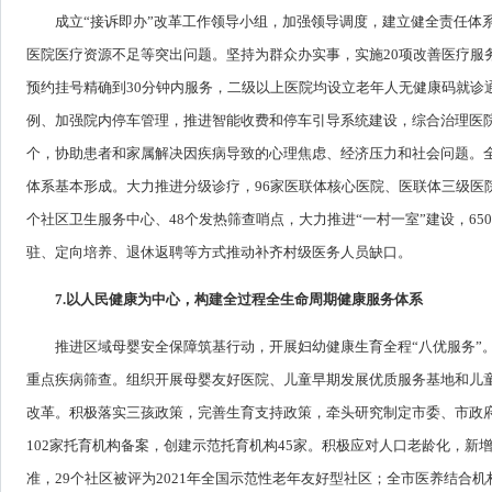
成立“接诉即办”改革工作领导小组，加强领导调度，建立健全责任体
医院医疗资源不足等突出问题。坚持为群众办实事，实施20项改善医疗服
预约挂号精确到30分钟内服务，二级以上医院均设立老年人无健康码就诊
例、加强院内停车管理，推进智能收费和停车引导系统建设，综合治理医院
个，协助患者和家属解决因疾病导致的心理焦虑、经济压力和社会问题。全
体系基本形成。大力推进分级诊疗，96家医联体核心医院、医联体三级医
个社区卫生服务中心、48个发热筛查哨点，大力推进“一村一室”建设，6
驻、定向培养、退休返聘等方式推动补齐村级医务人员缺口。
7.以人民健康为中心，构建全过程全生命周期健康服务体系
推进区域母婴安全保障筑基行动，开展妇幼健康生育全程“八优服务”
重点疾病筛查。组织开展母婴友好医院、儿童早期发展优质服务基地和儿
改革。积极落实三孩政策，完善生育支持政策，牵头研究制定市委、市政
102家托育机构备案，创建示范托育机构45家。积极应对人口老龄化，新
准，29个社区被评为2021年全国示范性老年友好型社区；全市医养结合机