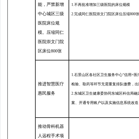
能，严禁新增
1.不再批准增加三级医院的床位规模
中心城区三级
2.完成同仁医院崇文门院区床位压缩800
医院床位规
模。压缩同仁
医院崇文门院
区床位800张
1.石景山区各社区卫生服务中心
“
信用+医
推进智慧医疗
检验、取药等环节无需重复排队缴费，出
惠民服务
2.东城区卫生健康委协同东城区科信局确
案、开通专用账户以及实施信息系统改造
推动骨科机器
人远程手术项