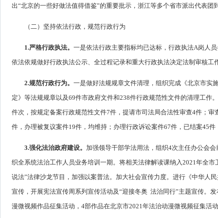
出“北京的一些好做法值得借鉴”的重要批示，浙江等多个省市派出代表团
（二）坚持依法行政，规范行政行为
1.严格行政执法。
一是依法行政主要指标均已达标，行政执法A岗人员参
依法依规做好行政执法公示、全过程记录和重大行政执法决定法制审核工
2.规范行政行为。
一是做好法规规章文件清理，组织完成《北京市实
定》等法规规章以及69件市政府文件和238件行政规范性文件的清理工作
件次，按规定备案行政规范性文件7件，提请市司法局合法性审查4件；审查
件，办理被复议案件19件，均维持；办理行政诉讼案件67件，已结案45
3.强化法治政府建设。
加强领导干部学法用法，组织4次主任办公会会
织全系统法治工作人员业务培训一期。将相关法律解读课纳入2021年全
说法”法律沙龙节目，加强以案普法。加大社会宣传力度。进行《中华人民
宣传，开展宪法宣传周系列宣传活动及“迎接冬奥 法治同行”主题宣传。发
漫微视频作品征集活动，4部作品在北京市2021年法治动漫微视频征集活