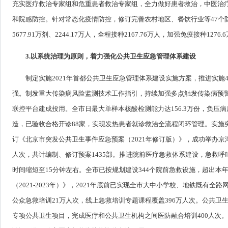
充实医疗救治专家组和危重患者救治专家组，全力做好患者救治，中医治疗
和院感防控。针对常态化疫情防控，修订完善农村地区、餐饮行业等47个
5677.91万剂、2244.17万人，全程接种2167.76万人，加强免疫
3.以系统治理为原则，着力强化公共卫生应急管理体系建设
制定实施2021年首都公共卫生应急管理体系建设实施方案，推进实
强。制发重大传染病风险监测技术工作指引，持续加强多点触发传染病预
联控平台建成投用。全市日最大单样本核酸检测能力达156.3万份，负压病
造，已验收合格开诊88家，实现发热患者就诊救治全流程闭环管理。实施
订《北京市突发公共卫生事件应急预案（2021年修订版）》，成功举办京津
人次，共计编制、修订预案1435部。推进院前医疗急救体系建设，急救呼叫
时间缩短至15分钟左右。全市已按规划建设344个院前急救设施，超出本
（2021-2023年）》，2021年底前已实现全市大中小学校、地铁既有
公众急救培训21万人次，线上急救培训专题课程覆盖396万人次。公共卫
专项公共卫生项目，完成医疗和公共卫生机构之间医防融合培训400人次