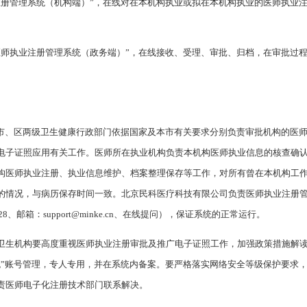
注册管理系统（机构端）”，在线对在本机构执业或拟在本机构执业的医师执业
。
医师执业注册管理系统（政务端）”，在线接收、受理、审批、归档，在审批过
，市、区两级卫生健康行政部门依据国家及本市有关要求分别负责审批机构的医
电子证照应用有关工作。医师所在执业机构负责本机构医师执业信息的核查确
构医师执业注册、执业信息维护、档案整理保存等工作，对所有曾在本机构工
的情况，与病历保存时间一致。北京民科医疗科技有限公司负责医师执业注册
28、邮箱：support@minke.cn、在线提问），保证系统的正常运行。
卫生机构要高度重视医师执业注册审批及推广电子证照工作，加强政策措施解
统”账号管理，专人专用，并在系统内备案。要严格落实网络安全等级保护要求
责医师电子化注册技术部门联系解决。