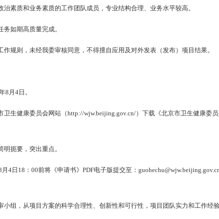
政治素质和业务素质的工作团队成员，专业结构合理、业务水平较高。
任务如期高质量完成。
工作规则，未经我委审核同意，不得擅自应用及对外发表（发布）项目结果。
5年8月4日。
康委员会网站（http://wjw.beijing.gov.cn/）下载《北京市卫生
简明扼要，突出重点。
日18：00前将《申请书》PDF电子版提交至：guohechu@wjw.beijing.g
审小组，从项目方案的科学合理性、创新性和可行性，项目团队实力和工作经验等