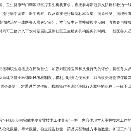
署、卫生健康部门调派或医疗卫生机构要求，直接参与新冠肺炎防疫和救治一
、流行病学调查、医学观察，以及直接进行病例标本采集、病原检测、病理检
疫情防治的一线医务人员鉴定表》。本市集中开展核酸检测期间，直接参与核
间可三倍计入下农村基层以及到社区卫生服务机构服务的时间。一线医务人员认定
品德和职业道德放在评价首位，加强对医德医风和从业行为的评价，将医务人
位须建立健全医德医风考核制度，将利用职务之便索要、非法收受财物或谋取
一票否决制”，对通过弄虚作假、暗箱操作等违纪违规行为取得的职称，一律予
写“任现职期间完成主要专业技术工作量表”一栏，内容体现本人承担技术工作
人抢救数量、手术数量、检查报告数量、药品调配和处方审核数量、护理工作