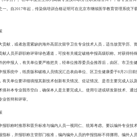
之一。自2017年起，传染病培训合格证明可在北京市继续医学教育管理系统下
策
大贡献，或者急需紧缺的海外高层次留学卫生专业技术人员，适当放宽学历、
贡献人员开辟职称评审绿色通道，可按有关规定破格申报高级职称。对获得特
件的申报人，有关单位要严格把关，经单位推荐委员会推荐后，由区、市卫生
申报系统中，纸质版和破格人员情况汇总表由单位、区卫生健康委于8月21日
，有关单位要详细填报其新技术创新有关情况、佐证情况、是否主要完成人以
术填补本专业我市空白，确保本人是主要完成人。使用引进或研发新技术、通
专业答辩和评审。
策
申报职称时推荐和晋升标准与编内人员一视同仁、统筹考虑。要以编外专业技
报指标，并报职称主管部门核准，编内编外人员的申报指标不得挪用。编外人