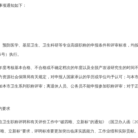
事项通知如下：
、预防医学、基层卫生、卫生科研等专业高级职称的申报条件和评审标准，均
5号）执行。
年度考核基本合格、不合格或不确定档次的年度以及全脱产攻读研究生的时间
力资源社会保障局有关规定，对申报人国家承认的学历或学位均予认可；与本
加本市卫生系列职称评审；离退休人员、公务员不能申报参加职称评审；对于
的要求
卫生职称评聘和有关评价工作中“破四唯、立新标”的通知》（国卫办人函〔202
四唯、立新标”要求，评聘标准要更加突出临床实践能力、工作业绩和实际贡献