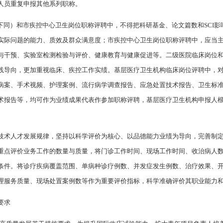
人员重复申报其他系列职称。
下同）和市疾控中心卫生岗位职称评聘中，不得把科研基金、论文篇数和SCI
实际问题的能力、质效及群众满意度；市疾控中心卫生岗位职称评聘中，应当
与干预、实验室检测检验与评价、健康教育与健康促进等。二级医院临床岗位
践导向，更加重视临床、疾控工作实绩。基层医疗卫生机构临床岗位评聘中，
病案、手术视频、护理案例、流行病学调查报告、应急处置技术报告、卫生标
术报告等，均可作为业绩成果代表作参加职称评聘，基层医疗卫生机构申报人
技术人才发展规律，坚持以科学评价为核心、以品德能力业绩为导向，完善制
重点评价业务工作的数量与质量，将门诊工作时间、现场工作时间、收治病人
条件。将诊疗疾病覆盖范围、单病种诊疗例数、并发症发生例数、治疗效果、
理服务质量、现场处置案例数等作为重要评价指标，科学准确评价其职业能力
要求