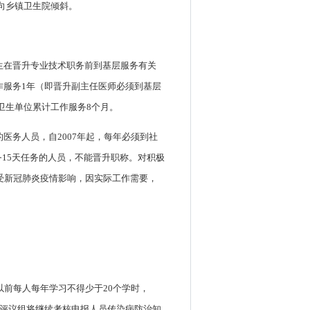
向乡镇卫生院倾斜。
医生在晋升专业技术职务前到基层服务有关
作服务1年（即晋升副主任医师必须到基层
层卫生单位累计工作服务8个月。
医务人员，自2007年起，每年必须到社
15天任务的人员，不能晋升职称。对积极
年受新冠肺炎疫情影响，因实际工作需要，
以前每人每年学习不得少于20个学时，
辩评议组将继续考核申报人员传染病防治知