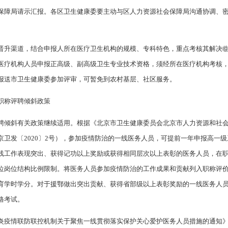
保障局请示汇报。各区卫生健康委要主动与区人力资源社会保障局沟通协调、
晋升渠道，结合申报人所在医疗卫生机构的规模、专科特色，重点考核其解决
医疗机构人员申报正高级、副高级卫生专业技术资格，须经所在医疗机构考核
报送市卫生健康委参加评审，可暂免到农村基层、社区服务。
职称评聘倾斜政策
聘倾斜有关政策继续适用。根据《北京市卫生健康委员会北京市人力资源和社
卫发〔2020〕2号），参加疫情防治的一线医务人员，可提前一年申报高一
线工作表现突出、获得记功以上奖励或获得相同层次以上表彰的医务人员，在
位岗位结构比例限制。将医务人员参加疫情防治的工作成果和贡献列入职称评
育学时学分。对于援鄂做出突出贡献、获得省部级以上表彰奖励的一线医务人
格考试。
疫情联防联控机制关于聚焦一线贯彻落实保护关心爱护医务人员措施的通知》（