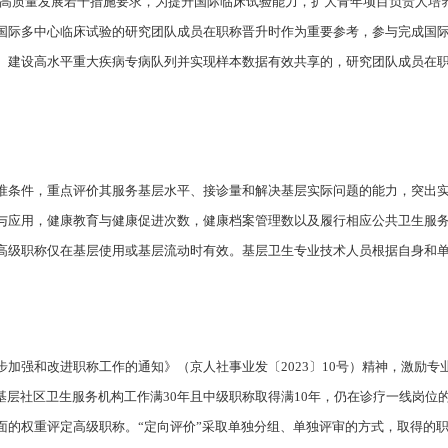
新医药高质量发展若干措施要求，为提升国际临床试验能力，扩大青年项目负责人
国际多中心临床试验的研究团队成员在职称晋升时作为重要参考，参与完成国
。建设高水平重大疾病专病队列并实现样本数据有效共享的，研究团队成员在
准条件，重点评价其服务基层水平、接诊量和解决基层实际问题的能力，突出
与应用，健康教育与健康促进次数，健康档案管理数以及履行相应公共卫生服
高级职称仅在基层使用或基层流动时有效。基层卫生专业技术人员根据自身和
加强和改进职称工作的通知》（京人社事业发〔2023〕10号）精神，激励
基层社区卫生服务机构工作满30年且中级职称取得满10年，仍在诊疗一线岗位
面的权重评定高级职称。“定向评价”采取单独分组、单独评审的方式，取得的职