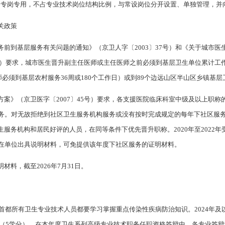
、专岗专用，不占专业技术岗位结构比例，与常设岗位分开设置、单独管理，并
关政策
前到基层服务有关问题的通知》（京卫人字〔2003〕37号）和《关于城市
8号）要求，城市医生晋升副主任医师或主任医师之前必须到基层卫生单位累计工
师必须到基层农村服务36周或180个工作日）或到89个边远山区半山区乡镇基
案》（京卫医字〔2007〕45号）要求，各支援医院临床科室中级及以上职称的
服务。对无故拒绝到社区卫生服务机构服务或没有按时完成规定的每年下社区服务
服务机构和居民好评的人员，在同等条件下优先晋升职称。2020年至2022
所在单位出具说明材料，可免提供该年度下社区服务的证明材料。
料，截至2026年7月31日。
，首都所有卫生专业技术人员都要学习掌握重点传染性疾病防治知识。2024年及
小时（5学分）。在本年度卫生系列高级专业技术职务任职资格答辩中，各专业答