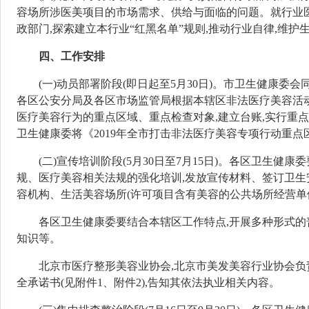
容场所涉医美项目的市场需求、供给与面临的问题。就行业
政部门,探索建立本行业
“
红黑名单
”
规则,推动行业自律,维护
四、工作安排
(一)动员部署阶段
(即日起至
5
月
30
日)。
市卫生健康委会
各区公安分局
及各区市场监管局
根据本辖区非法医疗美容活
医疗美容行为的重点区域、重点检查对象,建立台账,实行重
卫生健康委
将《2019年全市打击非法医疗美容专项行动重点区域名单》(
(二)宣传培训阶段
(5月
30
日至7月15日)。
各区
卫生健康委
规、医疗美容相关法规的强化培训,发放宣传材料、签订卫生安
容机构、生活美容场所(许可项目含有美容的公共场所经营单位
各区
卫生健康委
要结合本辖区工作特点,开展多种形式的
知识等。
北京市医疗整形美容
业
协会,北京市美发美容行业协会
全承诺书(见附件1、附件2),告知其依法执业相关内容。