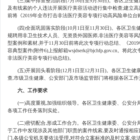
(三)集中排查整治阶段
(7月16日至9月30日)。
各区
卫生健
及有线索的个人违法开展医疗美容活动进行集中检查
;
建立高
前将《2
019年全市打击非法医疗美容专项行动高风险单位台账》(附件4)
(四)全面巩固落实阶段
(10月1日至11月30日)。
各区
卫生
规聘用非卫生技术人员、无资质外国医师,非法医疗美容等风
型案例和素材,
并于11月30日前将此次
专项行动总结、《201
容典型案件(附件6)上报邮箱wsjdserk@bjchfp.gov.cn。将此
非法医疗美容专项行动总结)。
(五)开展回头看阶段
(12月1日至12月31日)。
各
区
卫生健
查,市级卫生健康、公安部门
及市场监管部门
将根据各区工作
六、工作要求
(一)高度重视,加强组织领导。
各区卫生健康
委
、公安分
各项工作任务落到实处。
(二)密切配合,形成工作合力。
各区卫生健康委、公安分
于工作中发现涉及其他部门职责的案件线索,要及时通报相应
门,各级公安机关要依法受理,对符合立案标准的及时立案,依