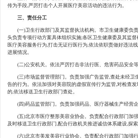
传为手段,严厉打击个人开展医疗美容活动的违法行为。
三、责任分工
(一)卫生行政部门及其监督执法机构。
市卫生健康委负责
头负责专项行动方案具体组织实施;各区卫生健康
委
及其监督
医疗美容服务行为,打击无证行医行为,依法依职责做好违法
进展情况。
(二)公安机关。
依法严厉打击非法行医、危害药品安全等
(三)市场监督管理部门。
负责加强广告监管,查处未经卫
告的行为。依法加强对美容院的虚假宣传行为监管,对检查
的,依法移送卫生行政部门查处。
(四)药品监管部门。
负责加强药品、医疗器械生产经营企
(
五
)北京市医疗整形美容
业
协会。
负责配合行政部门加强
及时移送卫生行政部门,配合行政机关推进诚信体系建设,探索
(
六
)北京市美发美容行业协会。
负责配合行政部门加强行