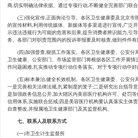
商,切实明确法律依据。通过专项行动,不断健全完善部门联
(三)强化宣传,正面舆论引导。
各区卫生健康委及北京市
的宣传材料,利用传统媒体、新媒体等多渠道进行宣传,广泛开
示违法违规行为可能的危害和后果,提升消费者辨识能力,引
务。各部门对职责范围内的投诉举报要及时核查,做到件件有
(四)加强督查,狠抓工作落实。
各区卫生健康委、公安分
卫生健康、公安部门
、市场监管部门
将根据各区工作开展情况
作问题困难,扎实推动专项行动任务落实。对于专项行动中好
(五)标本兼治,健全长效机制。
各
区
卫生健康委、公安分
一是完善相关法律法规,扎紧制度的笼子;二是研究出台指导意
是加强政务信息公开,加大辖区内美容医疗机构许可、处罚等信
信用体系,实施联合惩戒;四是美容医疗机构要认真落实主体
自查整改,并报属地卫生健康部门及其监督机构。
七、联系人及联系方式
(一)市卫生计生监督所