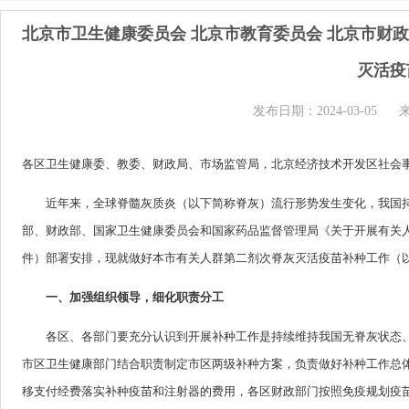
北京市卫生健康委员会 北京市教育委员会 北京市财
灭活疫
发布日期：2024-03-05
各区卫生
健康
委
、教委、财政局、市场监管
局
，
北京经济技术开发区社会
近年来，全球脊髓灰质炎（以下简称脊灰）流行形势发生变化，我国
部、财政部、国家卫生健康委员会和国家药品监督管理局《关于开展有关人
件）部署安排，现就做好本市有关人群第二剂次脊灰灭活疫苗补种工作（
一、加强组织领导，细化职责分工
各区、各部门要充分认识到开展补种工作是持续维持我国无脊灰状态
市区卫生健康部门结合职责制定市区两级补种方案，负责做好补种工作总
移支付经费落实补种疫苗和注射器的费用，各区财政部门按照免疫规划疫