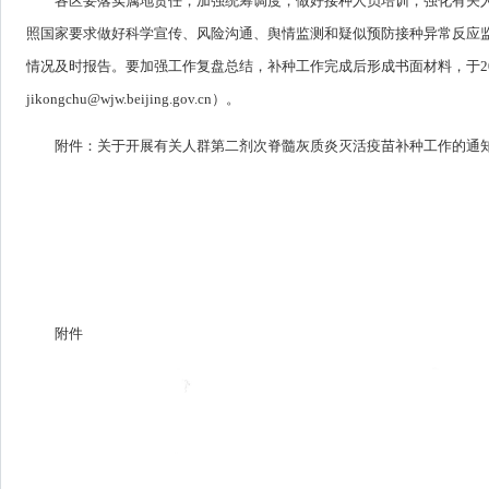
各区要落实属地责任，加强统筹调度，做好接种人员培训，强化有关人群
照国家要求做好科学宣传、风险沟通、舆情监测和疑似预防接种异常反应
情况及时报告。要加强工作复盘总结，补种工作完成后形成书面材料，于20
jikongchu@wjw.beijing.gov.cn）。
附件：关于开展有关人群第二剂次脊髓灰质炎灭活疫
苗补种工作的通
附件