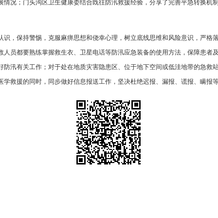
展情况；门头沟区卫生健康委结合既往防汛救援经验，分享了完善平急转换机
认识，保持警惕，克服麻痹思想和侥幸心理，树立底线思维和风险意识，严格
救人员都要熟练掌握救生衣、卫星电话等防汛应急装备的使用方法，保障患者
好防汛有关工作；对于处在地质灾害隐患区、位于地下空间或低洼地带的急救
医学救援的同时，同步做好信息报送工作，坚决杜绝迟报、漏报、谎报、瞒报