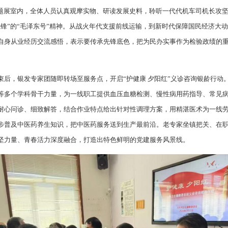
主题展室内，全体人员认真观摩实物、研读发展史料，聆听一代代机车司机长攻
先锋”的“毛泽东号”精神。从战火年代支援前线运输，到新时代保障国民经济大
自身从业经历交流感悟，表示要传承先锋底色，把为民办实事作为检验政绩的
束后，银发专家团随即转场至服务点，开启“护健康 夕阳红”义诊咨询银龄行动
等多个学科骨干力量，为一线职工提供血压血糖检测、慢性病用药指导、常见
耐心问诊、细致解答，结合作业特点给出针对性调理方案，用精湛医术为一线
步普及中医药养生知识，把中医药服务送到生产最前沿。老专家坐镇把关、在
坚力量、青春活力深度融合，打造出特色鲜明的党建服务风景线。