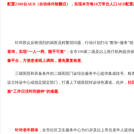
配置2500台AED（自动体外除颤仪），实现本市每10万常住人口AED配
针对群众反映强烈的就医流程繁琐问题，行动计划打出“数智+服务”组
查询，实现“一人一档、随手可查”
；全市100家二级及以上医疗机构提供
像平台，方便患者线上调阅，避免重复检查
。
三级医院和具备条件的二级医院门诊综合服务中心提供集成挂号、检查
设立转诊中心或指定固定部门，打通上下级医院转诊绿色通道。此外，
社
族“工作日没时间接种”的难题
。
针对老年群体
，全市社区卫生服务中心为65岁及以上常住老年人提供