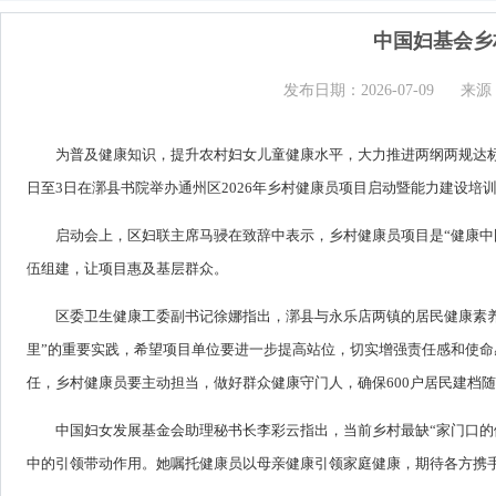
中国妇基会乡
发布日期：2026-07-09
来源
为普及健康知识，提升农村妇女儿童健康水平，大力推进两纲两规达标
日至3日在漷县书院举办通州区2026年乡村健康员项目启动暨能力建设培
启动会上，区妇联主席马骎在致辞中表示，乡村健康员项目是“健康中
伍组建，让项目惠及基层群众。
区委卫生健康工委副书记徐娜指出，漷县与永乐店两镇的居民健康素
里”的重要实践，希望项目单位要进一步提高站位，切实增强责任感和使
任，乡村健康员要主动担当，做好群众健康守门人，确保600户居民建档
中国妇女发展基金会助理秘书长李彩云指出，当前乡村最缺“家门口的
中的引领带动作用。她嘱托健康员以母亲健康引领家庭健康，期待各方携手