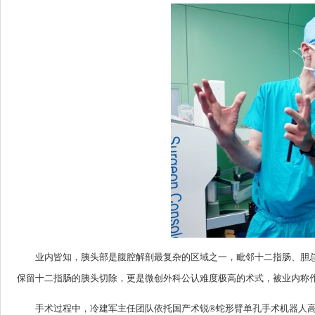
业内皆知，胰头部是腹腔解剖最复杂的区域之一，毗邻十二指肠、胆
保留十二指肠的胰头切除，更是微创外科公认难度极高的术式，被业内称作 
手术过程中，冷建军主任团队依托国产术锐®蛇形臂单孔手术机器人