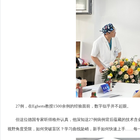
27例，在Egberts教授1500余例的经验面前，数字似乎并不起眼。
但这位德国专家听得格外认真，他深知这27例病例背后蕴藏的技术含金
视野角度受限，如何突破盲区？学习曲线陡峭，新手如何快速上手……每