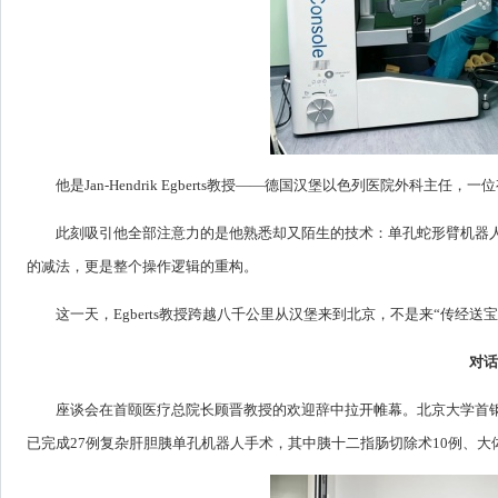
他是Jan-Hendrik Egberts教授——德国汉堡以色列医院外科
此刻吸引他全部注意力的是他熟悉却又陌生的技术：单孔蛇形臂机器
的减法，更是整个操作逻辑的重构。
这一天，Egberts教授跨越八千公里从汉堡来到北京，不是来“传经
对话
座谈会在首颐医疗总院长顾晋教授的欢迎辞中拉开帷幕。北京大学首钢
已完成27例复杂肝胆胰单孔机器人手术，其中胰十二指肠切除术10例、大