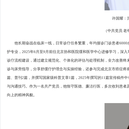
许国耀：
（中共党员 老
他长期奋战在临床一线，日常诊疗任务繁重，年均接诊门诊患者6000
护专业，2025年6月至9月前往北京协和医院缓和医学中心进修学习，
诊疗流程建设，通过建立规范化、个体化的评估与处理机制，全力改善终
诊与床旁指导，分享舒缓疗护理念与实操经验，还参与完成北京市癌症疼
篇、普刊2篇，并撰写国家级科普文章1篇，2025年撰写的11篇宣传稿
与沟通技巧。作为一名共产党员，他恪守医德、廉洁行医，多次收到患者
向上的精神风貌。