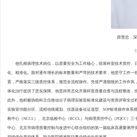
薛慧忠：深
（
他扎根病理技术岗位，以质量安全为工作核心，统筹科室技术质控、
化、精准化。面对逐年增长的标本数量和严苛的技术要求，他坚守工作一
置，严格落实三级质控体系，规范全流程操作。凭借严谨细致的工作作风
体化治疗提供了坚实保障。他坚持常态化开展科室质量自查与流程整改，
此外，他积极协助科主任推动分子病理实验室标准化建设与资质评审全过
实验室功能分区、流程动线规划、仪器设备论证选型、SOP标准操作体系搭
检中心（NCCL）、北京临检中心（BCCL）与病理质控中心（PQCC）
中心、北京市病理质量控制与改进中心联合组织的第一届临床高通量测序
持续优化质控体系，助力医院精准医疗事业稳步向前发展。