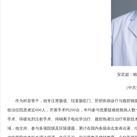
安宏超：精
（中共
作为科室骨干，他专注胃肠道、结直肠肛门、肝胆疾病诊疗与腹腔镜微
收治住院患者近600人，开展手术约200台，年均参与危重疑难抢救病
手术、痔硬化剂注射手术、痔铜离子电化学治疗、腹腔热灌注治疗等新技
域，他主持、参与多项院级及区级课题，累计在国内各级杂志发表论著、综