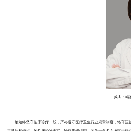
臧杰：精
她始终坚守临床诊疗一线，严格遵守医疗卫生行业规章制度，恪守医
表扬信和锦旗。她临床经验丰富、诊疗思维缜密，曾为一名多方求医未确