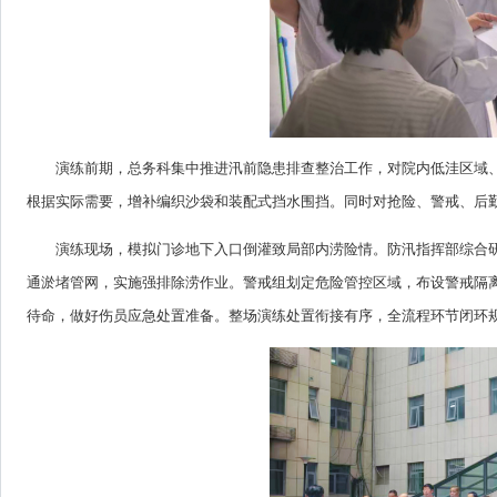
演练前期，总务科集中推进汛前隐患排查整治工作，对院内低洼区域
根据实际需要，增补编织沙袋和装配式挡水围挡。同时对抢险、警戒、后
演练现场，模拟门诊地下入口倒灌致局部内涝险情。防汛指挥部综合
通淤堵管网，实施强排除涝作业。警戒组划定危险管控区域，布设警戒隔
待命，做好伤员应急处置准备。整场演练处置衔接有序，全流程环节闭环