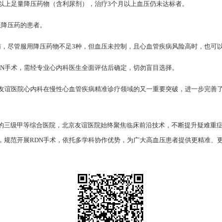
及以上足量降压药物（含利尿剂），治疗3个月以上血压仍未达标者。
服降压药的患者。
南，尽管服用降压药物不足3种，但血压未控制，且心血管疾病风险高时，也可以
DN手术，需经专业心内科医生全面评估后确定，切勿盲目选择。
友谊医院心内科在慢性心血管疾病精准诊疗领域的又一重要突破，进一步完善了医
的三级甲等综合医院，北京友谊医院始终聚焦临床前沿技术，不断提升疑难重
，规范开展RDN手术，依托多学科协作优势，为广大高血压患者提供更精准、