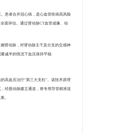
压。患者合并冠心病，是心血管疾病高风险
全面评估。通过肾动脉CT血管成像、动
双侧肾动脉，对肾动脉主干及分支的交感神
剂量减半的情况下血压保持平稳
的高血压治疗“第三大支柱”。该技术原理
式，经股动脉建立通道，将专用导管精准送
效果。