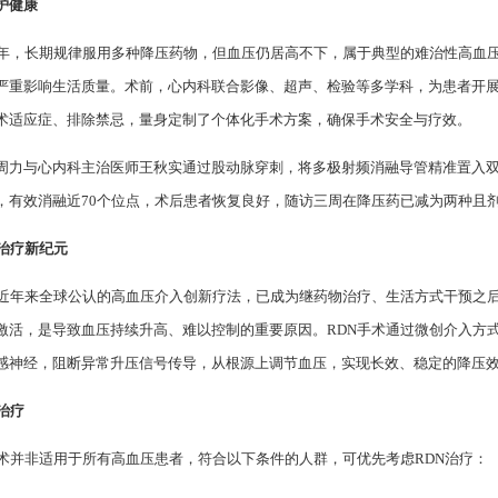
护健康
余年，长期规律服用多种降压药物，但血压仍居高不下，属于典型的难治性高血
严重影响生活质量。术前，心内科联合影像、超声、检验等多学科，为患者开展
术适应症、排除禁忌，量身定制了个体化手术方案，确保手术安全与疗效。
周力与心内科主治医师王秋实通过股动脉穿刺，将多极射频消融导管精准置入
，有效消融近70个位点，术后患者恢复良好，随访三周在降压药已减为两种且
治疗新纪元
是近年来全球公认的高血压介入创新疗法，已成为继药物治疗、生活方式干预之后
激活，是导致血压持续升高、难以控制的重要原因。RDN手术通过微创介入方
感神经，阻断异常升压信号传导，从根源上调节血压，实现长效、稳定的降压
治疗
术并非适用于所有高血压患者，符合以下条件的人群，可优先考虑RDN治疗：