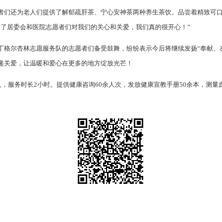
者们还为老人们提供了解郁疏肝茶、宁心安神茶两种养生茶饮。品尝着精致可
到了居委会和医院志愿者们对我们的关心和关爱，我们真的很开心！”
丁格尔杏林志愿服务队的志愿者们备受鼓舞，纷纷表示今后将继续发扬“奉献、
递关爱，让温暖和爱心在更多的地方绽放光芒！
人，服务时长2小时。提供健康咨询60余人次，发放健康宣教手册50余本，测量