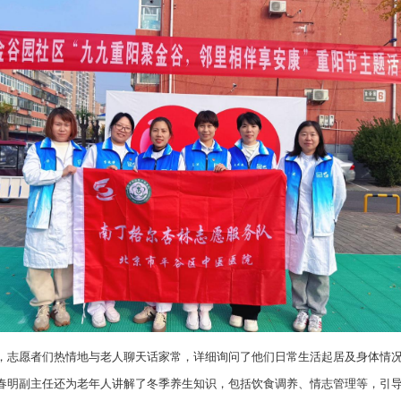
，志愿者们热情地与老人聊天话家常，详细询问了他们日常生活起居及身体情
春明副主任还为老年人讲解了冬季养生知识，包括饮食调养、情志管理等，引