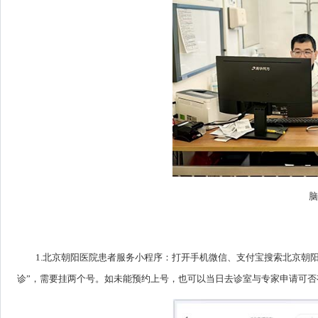
脑
1.北京朝阳医院患者服务小程序：打开手机微信、支付宝搜索北京朝
诊”，需要挂两个号。如未能预约上号，也可以当日去诊室与专家申请可否