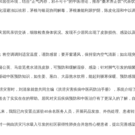
和居住环境，结合“正气内存，邪不可干”的中医理论，推荐“桑术养正饮”代茶
化湿避浊以祛邪，茅根与银花协同解毒，茅根兼能利尿护阴，陈皮化湿和中以
灾居民亲切交谈，细致检查身体状况。发现不少居民出现了皮肤损伤、感染以
；将空调调到适宜温度，谨防感冒；要开窗通风，保持室内空气清新；如出现
蒲公英、马齿苋煮水清洗皮肤，可预防和缓解湿疹、感染；针对脚气引发的细
基础中医预防知识，如生姜、葱白、大蒜熬水饮用，能起到驱寒保暖、预防感
雨洪涝灾害时，刘清泉就曾共同主编《洪涝灾害疾病中医药防治手册》，系统介绍
送去了实实在在的帮助。居民对灾后疾病预防和中医治疗有了更深入的了解，
日以来，我院已向安置点派驻40余名医务人员，开展药品发放、外伤处理、患者
对一例由洪灾污水吸入引发的社区获得性肺炎合并急性心梗患者，提出完善感