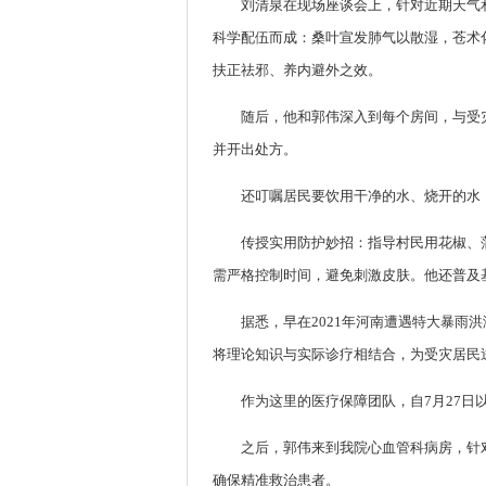
刘清泉在现场座谈会上，针对近期天气
科学配伍而成：桑叶宣发肺气以散湿，苍术
扶正祛邪、养内避外之效。
随后，他和郭伟深入到每个房间，与受
并开出处方。
还叮嘱居民要饮用干净的水、烧开的水
传授实用防护妙招：指导村民用花椒、
需严格控制时间，避免刺激皮肤。他还普及
据悉，早在2021年河南遭遇特大暴
将理论知识与实际诊疗相结合，为受灾居民
作为这里的医疗保障团队，自7月27
之后，郭伟来到我院心血管科病房，针
确保精准救治患者。