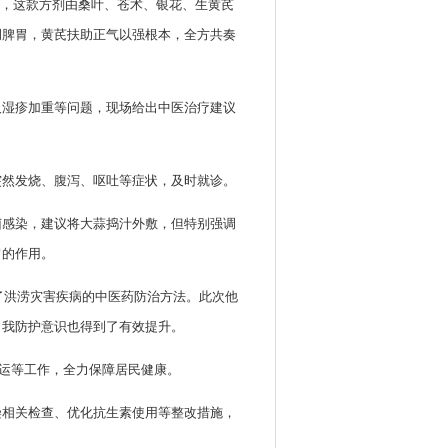
饮，这款方剂由桑叶、苍术、银花、生黄芪
调脾胃，黄芪扶助正气以强根本，全方共奏
及湿疹加重等问题，现场给出中医治疗建议
突然发烧、腹泻、呕吐等症状，及时就诊。
菌感染，建议将大蒜捣汁外敷，但特别强调
冒的作用。
了洪涝灾害疾病的中医药防治方法。此次他
自我防护意识也得到了有效提升。
转运等工作，全力保障居民健康。
染相关检查、优化抗生素使用等整改措施，