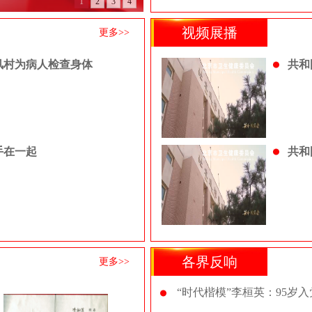
1
2
3
4
视频展播
更多>>
风村为病人检查身体
共和
手在一起
共和
各界反响
更多>>
“时代楷模”李桓英：95岁入