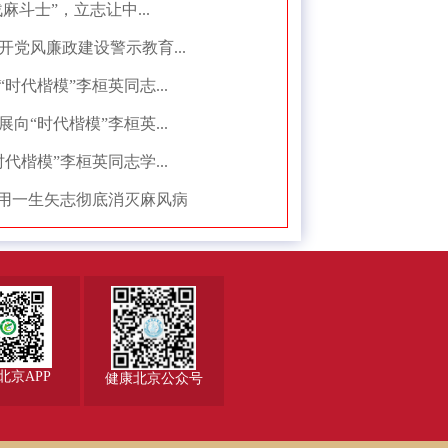
麻斗士”，立志让中...
党风廉政建设警示教育...
时代楷模”李桓英同志...
向“时代楷模”李桓英...
代楷模”李桓英同志学...
愿用一生矢志彻底消灭麻风病
北京APP
健康北京公众号