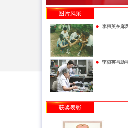
图片风采
李桓英在麻
李桓英与助
获奖表彰