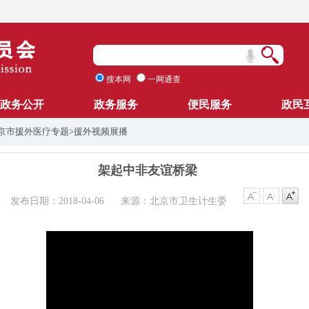
搜本网
一网通查
政务公开
政务服务
便民服务
政民
北京市援外医疗专题
>
援外视频展播
架起中非友谊桥梁
发布日期：2018-04-06
来源：北京市卫生计生委