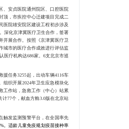
区、安贞医院通州院区、口腔医院
封顶，
市疾控中心迁建项目
完成二
民医院雄安院区建设工程初步涉及
。
深化京津冀医疗卫生合作，
签署
并开展合作。按照
《京津冀医疗卫
作城市的医疗合作成效进行
评估监
认医疗机构达686家。6支北京市巡
援任务3255起，出动车辆4116车
。组织开展2024年卫生应急模块化
急救工作站，急救工作（中心）站累
共计
77个
，
献血方舱
3.0版在北京站
多点触发监测预警平台，在全国率先
0%
。适龄儿童免疫规划疫苗接种率