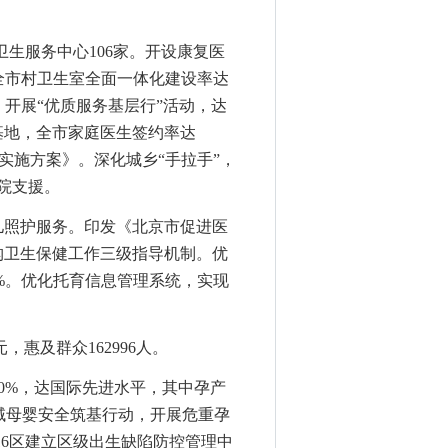
区卫生服务中心106家。开设康复医
全市村卫生室全面一体化建设率达
。
开展
“优质服务基层行”活动，达
训基地，全市家庭医生签约率达
展实施方案》
。
深化城乡
“手拉手”，
生院支援。
儿照护服务。
印发《北京市促进医
构卫生保健工作三级指导机制。
优
%。
优化托育信息管理系统，
实现
亿元，惠及群众162996人。
23.30%，达国际先进水平，其中孕产
域母婴安全筑基行动，开展危重孕
16区建立区级出生缺陷防控管理中