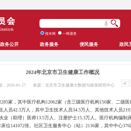
搜本网
一网通查
政务公开
政务服务
便民服务
政民
2024年北京市卫生健康工作概况
2026-01-27
来源：北京市卫生健康大数据与政策研究中心
2
285
家，其中医疗机构
12
062
家（
含三级医疗机构
150
家、二级医
生人员
4
2
.
3
万人，其中卫生技术人员
34.
5
万人、其他技术人员
2
19
执业（助理）医师
13.
5
万人、注册护士
15.3万人。医疗机构编制
有床位
141072
张。社区卫生服务中心（站）
21
36
家，其中中心
3
76