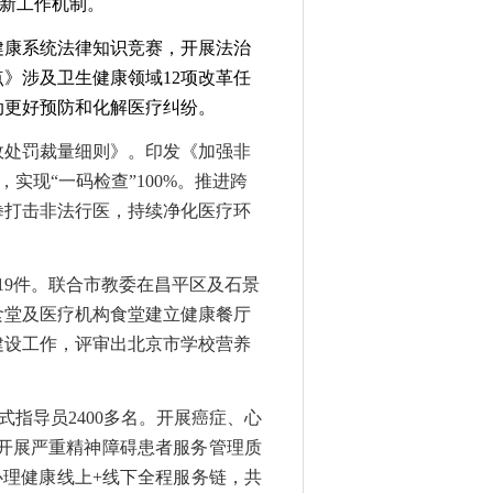
创新工作机制。
生健康系统法律知识竞赛，开展法治
点》涉及卫生健康领域12项改革任
动更好预防和化解医疗纠纷。
政处罚裁量细则》
。
印发《加强非
，实现
“一码检查”
100%
。推进跨
拳打击非法行医，持续净化医疗环
19件
。
联合市教委在昌平区及石景
食堂及医疗机构食堂建立健康餐厅
建设工作，评审出北京市学校营养
式指导员2400多名。开展癌症、心
开展严重精神障碍患者服务管理质
心理健康线上+线下全程服务链，共