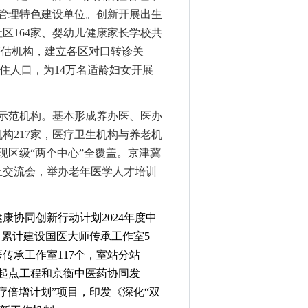
管理特色建设
单位
。
创新
开展出生
社区
164
家
、婴幼儿健康家长学校共
评估机构，建立各区对口转诊关
常住人口，
为
14
万名适龄妇女开展
示范机构
。
基本形成养办医、医办
机构
217家，医疗卫生机构与养老机
现区级“两个中心”全覆盖。
京津冀
上交流会
，
举办老年医学人才培训
健康协同创新行动计划
2024年度中
。
累计建设国医大师传承工作室
5
传承工作室117个，室站分站
起点工程和京衡中医药协同发
疗倍增计划”项目，印发《深化“双