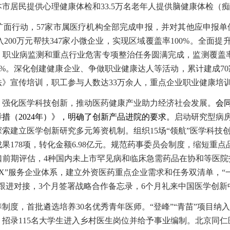
万名本市居民提供心理健康体检和33.5万名老年人提供脑健康体检
扩面行动，
57家市属医疗机构全部完成申报，并对其他应申报单
入
200万元帮扶347家小微企业，实现区域覆盖率100%
。
全面提
职业病监测和重点行业危害专项整治任务圆满完成，监测覆盖率
.6%。深化创建健康企业、争做职业健康达人等活动，累计建成7
》宣传培训，职工参与人数达33万余人，重点企业职业健康培训
。
强化医学科技创新，推动医药健康产业助力经济社会发展。
会
举措（
2024年）》，明确了创新产品进院的要求
。
启动研究型病
建立医学创新研究多元筹资机制。组织15场“领航”医学科技创新
果178项，转化金额6.98亿元。规范药事委员会制度，缩短重
药品进口前期评估，4种国内未上市罕见病和临床急需药品在协和等医
+X”服务企业体系，建立外资医药重点企业需求和任务双清单，“
跟进对接，3个月签署战略合作备忘录，6个月礼来中国医学创新
养制度，首批遴选培养
30名优秀青年医师。“登峰”“青苗”项目纳
。招录115名大学生进入乡村医生岗位并给予事业编制。北京同仁医