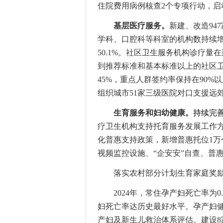
住院费用病例核查2个专项行动，
基层医疗服务。
新建、改造
9
学科、口腔科等科室的机构数持续增加
50.1%。社区卫生服务机构诊疗量在连
到推荐标准和基本标准以上的社区卫
45%，重点人群签约
率保持在
90%
组织城市51家三级医院对口支援远
生育服务和妇幼健康
。
持续完
疗卫生机构支持托育服务发展工作
化
普惠支持政策，
新增普惠托位
1
万
视频监控设施、
“企安安”自查、普
落实农村部分计划生育家庭奖
202
4
年，
常住孕产妇死亡率为
妇死亡率达历史最好水平。
孕产妇
产妇及新生儿救治体系评估。
建设