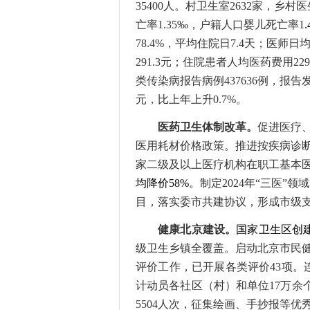
3
5400
人。
村卫生室
2632
家，
乡村医
亡率
1.3
5
‰，户籍人口婴儿死亡率1
.
78.
4
%，平均住院日7.
4
天；医师日
291.
3
元；住院患者人均医药费用
229
类传染病报告病例
437636
例，报告
元，比上年
上升
0
.
7
%。
医药卫生体制改革
。
促进医疗
医用耗材价格政策。
推进按疾病诊
家二级及以上医疗机构在职工基本医
均降价58%
。
制定
2024年“三医”
目，落实委市共建协议，形成市级
健康北京建设。
国家卫生区创
级卫生乡镇全覆盖。启动北京市民
评价工作，已开展各类评价43项。
计动员各社区（村）和单位17万余
5504人次，征集绘画、手抄报等优