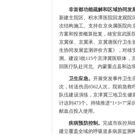
非首都功能疏解和区域协同发
新建主院区、积水潭医院回龙观院
次结构施工
。
支持在京央属医院向
方案和投资概算批复
，
雄安宣武医
京冀保、京冀承、京冀唐医疗卫生
生协同发展监测评价方案》，
对雄
测
。
建设
3批115个京津冀医联体
回医疗队赴河北、内蒙重点县和边境
卫生应急。
开展突发事件卫生
次，转送伤员6562人次。院前急救
队伍建设演练
，
京津冀三地卫生健
计达到473个。持续推进
“
1+3+7
”
采
献血点投入使用。
疾病预防控制。
完成市疾控局
建立覆盖全域的呼吸道多病原监测