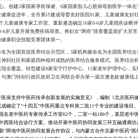
心。
创建
2
家国家孕前保健
、
6家
国家胎儿心脏病母胎医学一体化
童健康促进年，
全市累计建成母婴友好医院
81
家、
儿童健康友好
80个儿童健康专家工作室。重新遴选确定
16家
0-6岁儿童残疾
诊断
0-6岁儿童开展
免费
疾病筛查
。将妇女
“两癌”筛查覆盖面扩大至
幼健康职业技能竞赛团体第一。
命名为全国
首批
医养结合示范区
，
3家机构
被命名为全国医养结合
延伸到社区和家庭四种相对成熟的医养结合服务模式。医养结合
实现全覆盖。转型建设8家安宁疗护中心、11家老年护理中心，实
，
与澳门特别行政区政府卫
生局联合
举办
第一届京澳老龄健康线
于医保支持中医药传承创新发展的实施意见》，编制《北京医药
完成确定了
“十四五”中医药重点专科第二批11个专业的建设项目
名老中医药专家传承工作室62个，二室一站186个，基层老中医
的中西医结合诊疗方案。
推动开展中医药协同发展三环五融通廊坊
京新”两地中医药协同发展合作协议，与内蒙古合作京蒙中医药“医