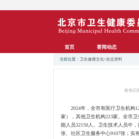
首页
要闻动态
当前位置：
卫生健康文化
>
史志资料
发布日期：
202
4
年，全市有医疗卫生机构
1
家
），
其他卫生机构
22
3
家
。
全市卫
能人员
32
150
人
。
卫生技术人员中，
张、社区卫生服务中心
9107
张；实