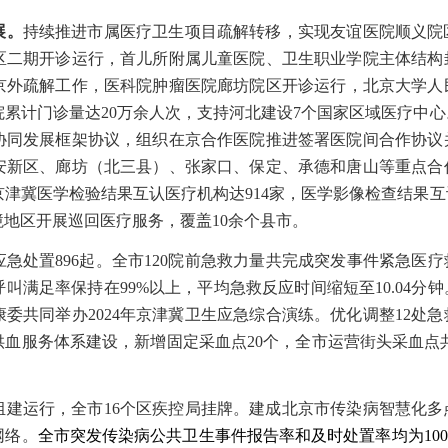
展。
持续推进市属医疗卫生项目疏解转移，实现
友谊医院顺义院
区二期开诊运行，首儿所附属儿童医院、卫生职业学院主体结构
京外疏解工作，
医科院肿瘤医院廊坊院区开诊运行，北京大学人
院累计门诊量达
20万余人次，支持河北建设7个国家区域医疗中心
协同发展框架协议，组织在京合作医院推进签署医院间合作协议
安新区、廊坊（北三县）、张家口、保定、承德和唐山等重点合
，京津冀医学检验结果互认医疗机构达914家，医学影像检查结果互
地区开展巡回医疗服务，覆盖10余个县市。
应急处置
896起。
全市
120院前急救力量共完成突发事件紧急医疗救
呼叫满足率保持在99%以上，平均急救反应时间缩短至10.04分钟
康委共同
举办
2024年京津冀卫生应急综合演练。
优化
调整
12处
供血服务体系建设，新增固定采血点
20个，全市运营街头采血点
组建运行，全市
16个区疾控局挂牌。建成北京市传染病智慧化
网络。
全市突发传染病公共卫生事件报告率和及时处置率均为
10