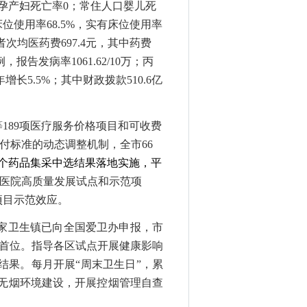
口孕产妇死亡率
0
；常住人口婴儿死
床位使用率
68.
5
%，实有床位使用率
者次均医药费69
7
.
4
元，其中药费
例，报告发病率
1
061
.
62
/10万；丙
年增长
5
.
5
%；其中财政拨款5
10
.
6
亿
等
189项医疗服务价格项目和可收费
支付标准的动态调整机制，全市66
1个药品集采中选结果落地实施，平
医院高质量发展试点和示范项
项目示范效应。
国家卫生镇已向全国爱卫办申报，市
全国首位。指导各区试点开展健康影响
结果。每月开展“周末卫生日”，累
都无烟环境建设，开展控烟管理自查