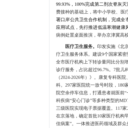
99.93%
，
100%完成第二剂次脊灰
费接种的基础上，将中小学校、医
署口岸公共卫生合作机制，完成全
应用试点，先行推进低温寒潮健康
病例处置桌面推演
，
举办
京津冀高
医疗卫生服务。
印发实施《北
疗卫生服务体系。
建设
9个国家紧
全市医疗机构
上下转诊量同比分别
诊疗服务，占比超过96.7%。
7批
儿
（
2024-2026年）》
。
康复专科医院
科。297家医院统一放号时段，1
院空余停车信息，打通患者就医前“
科疾病“安心门诊”等多种类型的MD
三级医院实现电子票据覆盖。117
在京落地，确定首批10家医疗机构罕
佳病案”。
一体推进医药领域及群众