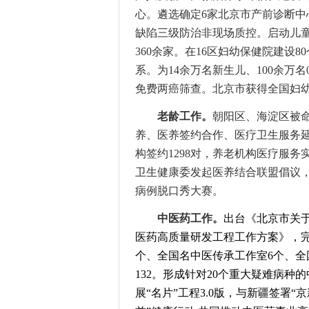
心。遴选确定6家北京市产前诊断中
缺陷三级防治非现场质控。
启动儿
360余家。在16区妇幼保健院建设
系
。
为
1
4余
万名新生儿、
100余万名
免费两癌筛查。北京市获得全国妇
老龄工作。
朝阳区、海淀区被
养、医养签约合
作、医疗卫生服务
构签约1298对，养老机构医疗服务
卫生健康委发起医养结合联盟倡议
病例脱口秀大赛
。
中医药工作。
出台《北京市关
医药高质量研发工程工作方案》，
个、全国名中医传承工作室6个、全国
132。
形成针对
20个重大疑难病种
展
“名片”工程3.0版，
与新疆
签署
“