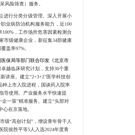
（痴呆风险筛查）服务。
位进行分类分级管理
。
深入开展小
升职业病防治机构服务能力，近
100
100%，工作场所危害因素检测合
0家市级健康企业，新征集34部健康
覆盖率97%。
同医保局等部门联合
印发
《北京市
房卓越临床研究计划，支持
30个重
讲座。建立“2+3+2”医学科技创
点品种上市入院进程，国谈药入院率
院指导使用。产业服务水平快速提
一企一策”精准服务。建立“头部对
中心在京落地。
入市级“高创计划”，增设青年骨干人
院侯胜平等5人入选2024年度青