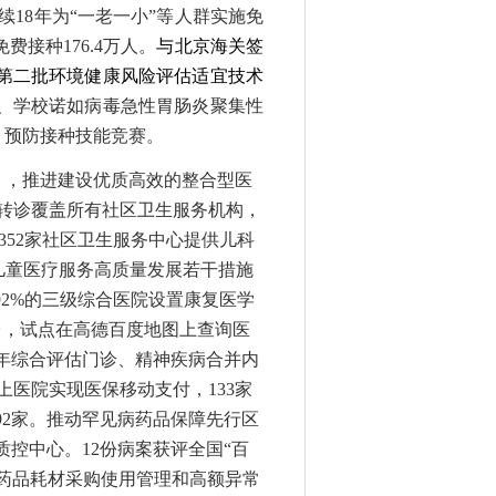
续
18年为“一老一小”等人群实施免
免费接种
1
76
.
4
万
人。
与北京海关签
第二批环境健康风险评估适宜技术
、
学校诺如病毒急性胃肠炎聚集性
、预防接种技能竞赛。
》，推进建设优质高效的整合型医
转诊覆盖所有社区卫生服务机构，
诊，352家社区卫生服务中心提供儿科
儿童医疗服务高质量发展若干措施
92%的三级综合医院设置康复医学
平台，试点在高德百度地图上查询医
老年综合评估门诊、精神疾病合并内
上医院实现医保移动支付，133家
92家。推动罕见病药品保障先行区
质控中心。12份病案获
评
全国
“百
展药品耗材采购使用管理和高额异常