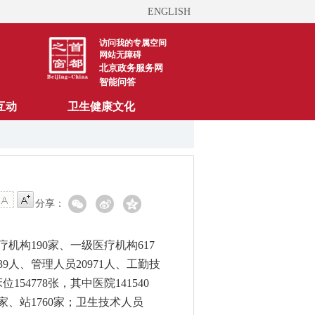
ENGLISH
访问我的专属空间
网站无障碍
北京政务服务网
智能问答
互动
卫生健康文化
分享：
疗机构
190
家、一级医疗机构
6
17
39
人、管理人员
20
971
人、工勤技
床位1
54778
张，其中医院
1
41540
家、站
17
60
家；卫生技术人员