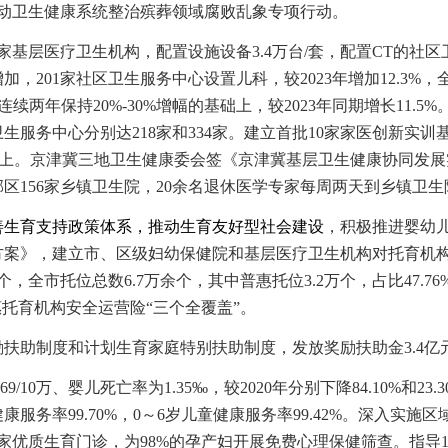
启动卫生健康系统整治殡葬领域腐败乱象专项行动。
47家基层医疗卫生机构，配置设施设备3.4万台/套，配置CT的社
，201家社区卫生服务中心设置儿科，较2023年增加12.3%
，
续两年保持20%-30%增幅的基础上，较2023年同期增长11.5%
生服务中心分别达218家和334家。建立首批10家家医创新实
以上。京津冀三地卫生健康委会签《京津冀基层卫生健康协同发
郊区156家乡镇卫生院，20余名退休医学专家每周两天到乡镇卫
善生育支持政策体系，推动生育友好型社会建设
，积极推进婴幼
方案》，建立
市、区级妇幼保健院和基层医疗卫生机构对托育机
个，
全市托位总数
6.7万余个，其中普惠托位3.2万个，占比47.76
惠托育机构安全运营险“三个全覆盖”。
励扶助制度和计划生育家庭特别扶助制度，发放奖励扶助金
3.4
0.69/10万、婴儿死亡率为1.35‰，较2020年分别下降84.10%和
健康
服务
率
99.70
%，0～6岁儿童健康
服务
率
99.
42
%。
深入实施区
8家优质生育门诊
，
为
98%的孕产妇开展免费
心理保健筛查。指导