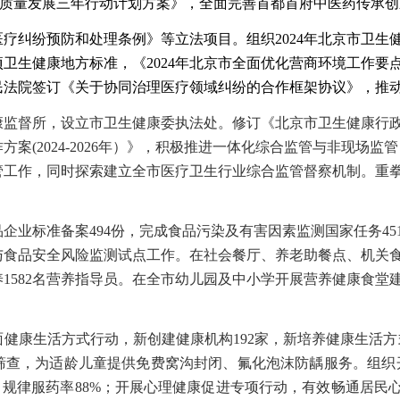
高质量发展三年行动计划方案》，全面完善首都首府中医药传承
医疗纠纷预防和处理条例》等立法项目。组织
2024年北京市卫
项卫生健康地方标准，《2024年北京市全面优化营商环境工作要
民法院签订
《关于协同治理医疗领域纠纷的合作框架协议》
，
推
康监督所，设立市卫生健康委执法处
。
修订《北京市卫生健康行
作方案
(2024-2026年）》，积极推进一体化综合监管与非现场监管
管工作，同时探索建立全市医疗卫生行业综合监管督察机制。重
品企业标准备案
494份
，
完成食品污染及有害因素监测国家任务
45
与食品安全风险监测试点工作。
在社会餐厅、养老助餐点、机关
养
1582名营养
指导员。在全市幼儿园及中小学开展营养健康食堂
面健康生活方式行动，新创建健康机构
192家，新培养健康生活方
筛查，为适龄儿童提供免费窝沟封闭、氟化泡沫防龋服务。组织
，规律服药率88%；开展心理健康促进专项行动，有效畅通居民