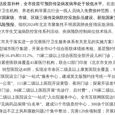
灭活疫苗补种
，
全市疫苗可预防传染病发病率处于较低水平。
在连
疗卫生机构、养老机构等重点行业一线人员纳入免费接种范围，
市国家级、市级、区级三级传染病防控应急队伍建设。
获批国家
风险预报。
组织
2024年北京市聚集性不明原因肺炎疫情应急演练
校大学生艾滋病防控宣传系列活动
、
疾病预防控制岗位技术练兵
京市关于落实进一步完善医疗卫生服务体系有关意见的实施方案
密型城市医疗集团
，开展全市
62个综合医联体绩效考核
。
基层预约
增长
16.4%和133.2%。73家二级以上综合医院全部开设儿科门
科紧密医联体覆盖
4
1
家医疗机构
，
联合
12部门
印发《北京市支持
、转型医院达
40所，实现全市各区二级及以上康复医院全覆盖，
80家医院设立门诊“一站式”服务中心，建成英文版预约挂号统一
一公里”。111家二级以上医院开设黄昏、夜间门诊；探索开设
T门诊。84家二级以上医院开展“先诊疗、后付费”，170家二级以
家二级以上医院设立“一站式”入出院服务中心。全市互联网医院达
见病药品保障“白名单”。建成51个市级质控中心，300余个区级
身边不正之风和腐败问题
2个集中整治
，完善
120余项制度；开