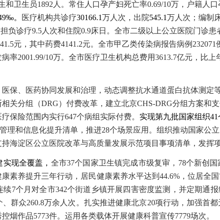
生和卫生员
1892
人
。
常住人口孕产妇死亡率
0.69
/10万，户籍人
49
‰。
医疗机构共诊疗
30166
.1
万人次，出院
5
45
.
1
万人次；编制
均担负诊疗
9.5人次和住院0.9床日。全市二级以上公立医院门诊患
41
.
5
元，其中药费
4141
.
2
元。
全市甲乙类传染病报告病例
232071
发病率
2001
.
99
/10万。
全市医疗卫生机构总费用
3613
.
7
亿元，比上
、医保、医药协同发展和治理，
动态调整抗水通道蛋白抗体测定
断相关分组（
DRG）付费改革，建立北京CHS-DRG分组方案和
疗保险范围内实行647个病组实际付费。
实现第九批国家组织
4
领域管理和信息化提升清单，推进28个场景应用
。
组织推动国家
公立
支持海淀区公立医院改革与高质量发展示范项目事项清单，发挥
建实现全覆盖，
全市
37个国家卫生镇完成市级复审，78个新创
健
康素养提升三年行动，居民健康素养水平达到
44.6%，位居
连续7个月对全市342个街道乡镇开展四害密度监测，并定期通报
个、群众260.8万余人次。扎实推进健康北京20项行动，加强首
秀控烟作品5773件。运用各类载体开展健康科普宣传7779场次。