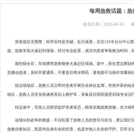
每周急救话题：急
发布日期：2026-06-16
突发急症无预警，科学应对是关键。近日凌晨，北京120丰台分中心
急。急救车组火速赶到现场，经过专业处置，成功为患者争取救治时间，
接到指令后，车组携带急救物资火速赶往现场。途中，医生贾志辉始
意搬动患者，及时开窗通风，不要盲目喂水喂药，避免因不当操作加重病
抵达现场后，急救人员立即对患者开展生命体征监测，凭借丰富的临
稳后，急救人员安全快速将其抬上救护车，准备送往医院接受后续专业治
转运途中，车组人员密切监护患者状态，精准实施急救措施，全力保
这场分秒必争的救援，不仅彰显了急救人员的责任与担当，更让我们深
急救自救知识，既是对自身生命的负责，也是对他人生命的守护。日常主