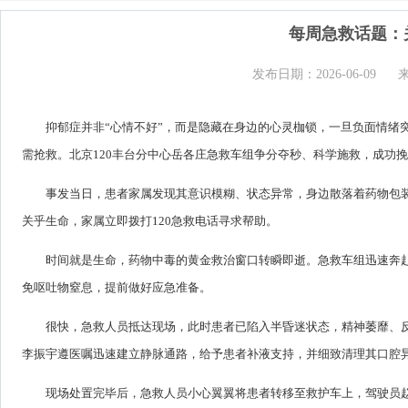
每周急救话题：
发布日期：2026-06-09
抑郁症并非“心情不好”，而是隐藏在身边的心灵枷锁，一旦负面情绪
需抢救。北京120丰台分中心岳各庄急救车组争分夺秒、科学施救，成功
事发当日，患者家属发现其意识模糊、状态异常，身边散落着药物包
关乎生命，家属立即拨打120急救电话寻求帮助。
时间就是生命，药物中毒的黄金救治窗口转瞬即逝。急救车组迅速奔
免呕吐物窒息，提前做好应急准备。
很快，急救人员抵达现场，此时患者已陷入半昏迷状态，精神萎靡、
李振宇遵医嘱迅速建立静脉通路，给予患者补液支持，并细致清理其口腔
现场处置完毕后，急救人员小心翼翼将患者转移至救护车上，驾驶员