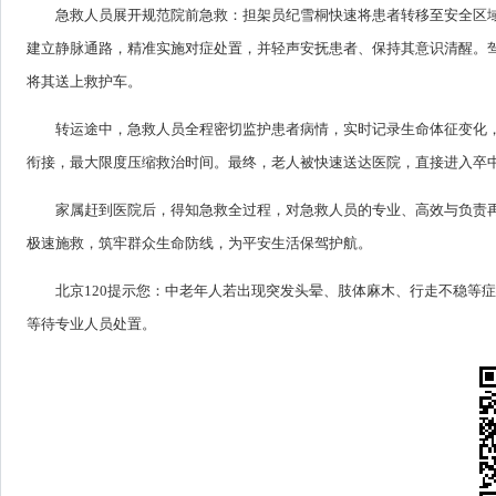
急救人员展开规范院前急救：担架员纪雪桐快速将患者转移至安全区
建立静脉通路，精准实施对症处置，并轻声安抚患者、保持其意识清醒。
将其送上救护车。
转运途中，急救人员全程密切监护患者病情，实时记录生命体征变化
衔接，最大限度压缩救治时间。最终，老人被快速送达医院，直接进入卒
家属赶到医院后，得知急救全过程，对急救人员的专业、高效与负责再
极速施救，筑牢群众生命防线，为平安生活保驾护航。
北京120提示您：中老年人若出现突发头晕、肢体麻木、行走不稳等
等待专业人员处置。