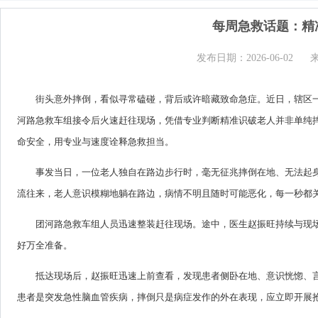
每周急救话题：精
发布日期：2026-06-02
街头意外摔倒，看似寻常磕碰，背后或许暗藏致命急症。近日，辖区一
河路急救车组接令后火速赶往现场，凭借专业判断精准识破老人并非单纯
命安全，用专业与速度诠释急救担当。
事发当日，一位老人独自在路边步行时，毫无征兆摔倒在地、无法起身
流往来，老人意识模糊地躺在路边，病情不明且随时可能恶化，每一秒都
团河路急救车组人员迅速整装赶往现场。途中，医生赵振旺持续与现
好万全准备。
抵达现场后，赵振旺迅速上前查看，发现患者侧卧在地、意识恍惚、
患者是突发急性脑血管疾病，摔倒只是病症发作的外在表现，应立即开展