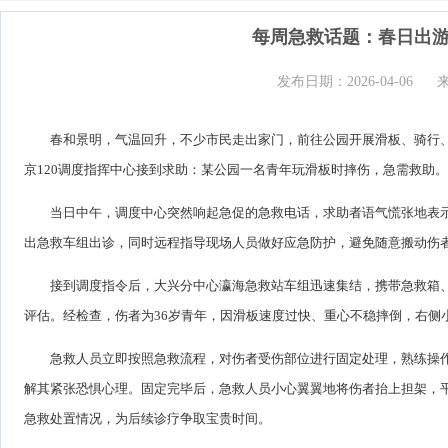
每周急救话题：春日出游
发布日期：2026-04-06
春和景明，气温回升，不少市民走出家门，前往公园开展滑板、骑行
京120调度指挥中心接到求助：某公园一名青年玩滑板时摔伤，急需救助
当日中午，调度中心突然响起急促的急救电话，求助者语气慌张地表
出急救车组出诊，同时远程指导现场人员做好应急防护，避免随意搬动伤
接到调度指令后，大兴分中心瀛海急救站车组迅速集结，携带急救箱
评估。经检查，伤者为36岁青年，因滑板速度过快、重心不稳摔倒，右侧
急救人员立即按照急救流程，对伤者受伤部位进行固定处理，熟练操
解其紧张恐惧心理。固定完毕后，急救人员小心翼翼地将伤者抬上担架，
急救处置情况，为后续诊疗争取宝贵时间。