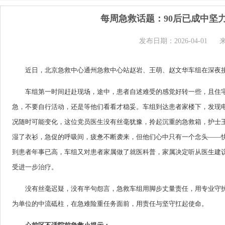
每周急救话题：90后已成中坚
发布日期：2026-04-01
近日，北京急救中心通州急救中心站赵岩、王萌、赵文华车组在深夜
车组第一时间赶赴现场，途中，患者自述难受的感觉好转一些，且住
急，不要自行活动，还是等他们看看才稳妥。车组到达患者家楼下，发现电
况随时可能变化，这位党员医生没有丝毫犹豫，拎起沉重的急救箱，护士
湿了衣衫，急促的呼吸间，疲惫不断袭来，但他们心中只有一个念头——
到患者年事已高，车组又对患者家属做了就医科普，家属决定听从医生建
受进一步治疗。
没有丝毫迟疑，没有半句怨言，急救车组用脚步丈量责任，用专业守护
为单位的中流砥柱，在急难险重任务面前，用责任与坚守扛起使命。