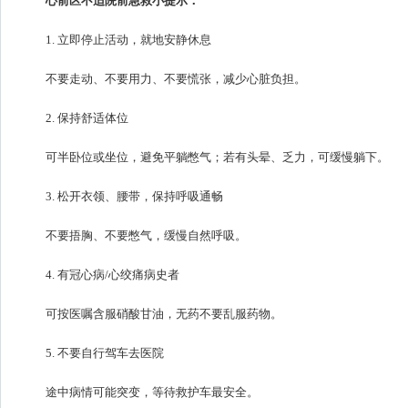
心前区不适院前急救小提示：
1. 立即停止活动，就地安静休息
不要走动、不要用力、不要慌张，减少心脏负担。
2. 保持舒适体位
可半卧位或坐位，避免平躺憋气；若有头晕、乏力，可缓慢躺下。
3. 松开衣领、腰带，保持呼吸通畅
不要捂胸、不要憋气，缓慢自然呼吸。
4. 有冠心病/心绞痛病史者
可按医嘱含服硝酸甘油，无药不要乱服药物。
5. 不要自行驾车去医院
途中病情可能突变，等待救护车最安全。