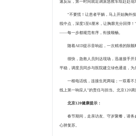
速反应，第一时间就近调派急救车组赶赴现
“不要慌！让患者平躺，马上开始胸外
线中点，深度5至6厘米，让胸廓充分回弹！
——每一步都规范有序，衔接顺畅。
随着AED提示音响起，一次精准的除
很快，急救人员到达现场，迅速接手开
平稳，调度员同步与医院建立绿色通道，为
一根电话线，连接生死两端；一双看不
线上第一响应人”的责任与担当。北京120
北京120健康提示：
春节期间，走亲访友、守岁聚餐，请务
心肺复苏。