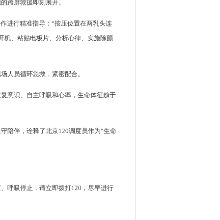
跑的跨屏救援即刻展开。
作进行精准指导：“按压位置在两乳头连
，开机、粘贴电极片、分析心律、实施除颤
现场人员循环急救，紧密配合。
恢复意识、自主呼吸和心率，生命体征趋于
陪伴，诠释了北京120调度员作为“生命
、呼吸停止，请立即拨打120，尽早进行