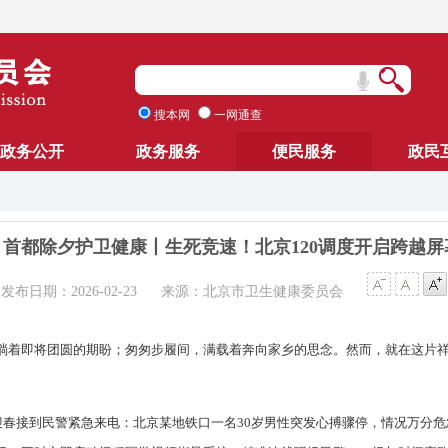
搜本网
一网通查
政务公开
政务服务
便民服务
政民
首都除夕护卫健康丨生死竞速！北京120调度开启跨越屏
发布日期：2026-02-23
来源：北京市卫生健康委员会
淌着即将团圆的期盼；匆匆步履间，满载着奔向家乡的思念。然而，就在这片
张迎春接到民警紧急来电：北京某地铁口一名30岁男性突发心搏骤停，情况万分