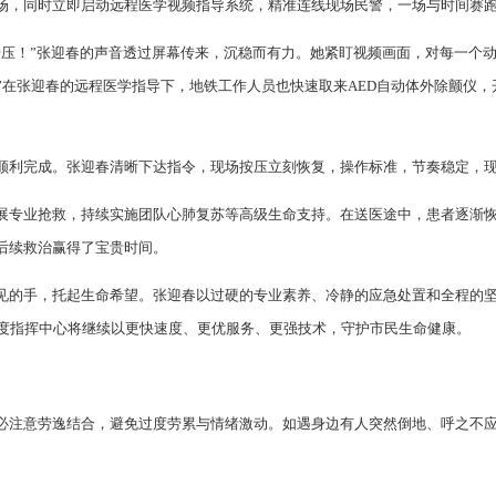
场，同时立即启动远程医学视频指导系统，精准连线现场民警，一场与时间赛
按压！”张迎春的声音透过屏幕传来，沉稳而有力。她紧盯视频画面，对每一个动
”在张迎春的远程医学指导下，地铁工作人员也快速取来AED自动体外除颤仪
颤顺利完成。张迎春清晰下达指令，现场按压立刻恢复，操作标准，节奏稳定，
展专业抢救，持续实施团队心肺复苏等高级生命支持。在送医途中，患者逐渐
后续救治赢得了宝贵时间。
见的手，托起生命希望。张迎春以过硬的专业素养、冷静的应急处置和全程的坚守
调度指挥中心将继续以更快速度、更优服务、更强技术，守护市民生命健康。
必注意劳逸结合，避免过度劳累与情绪激动。如遇身边有人突然倒地、呼之不应