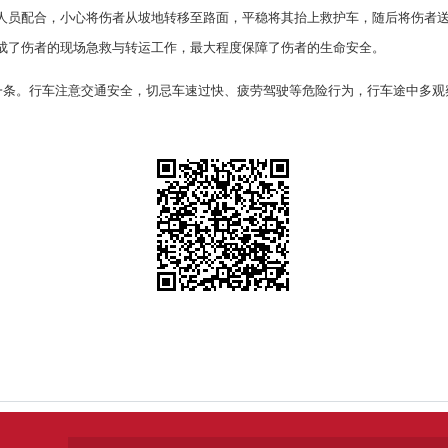
人员配合，小心将伤者从坡地转移至路面，平稳将其抬上救护车，随后将伤者
成了伤者的现场急救与转运工作，最大程度保障了伤者的生命安全。
第一条。行车注意交通安全，切忌车速过快、疲劳驾驶等危险行为，行车途中多