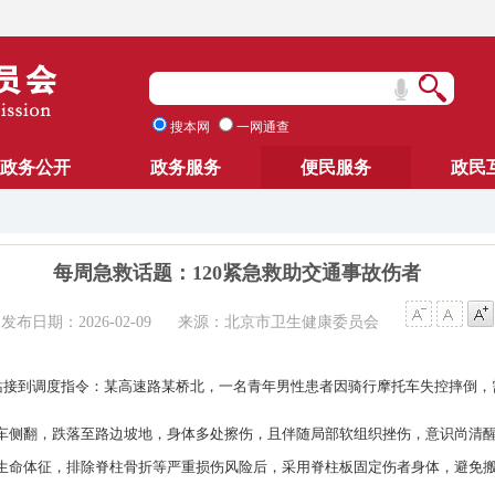
搜本网
一网通查
政务公开
政务服务
便民服务
政民
每周急救话题：120紧急救助交通事故伤者
发布日期：2026-02-09
来源：北京市卫生健康委员会
救站接到调度指令：某高速路某桥北，一名青年男性患者因骑行摩托车失控摔倒，
车侧翻，跌落至路边坡地，身体多处擦伤，且伴随局部软组织挫伤，意识尚清
生命体征，排除脊柱骨折等严重损伤风险后，采用脊柱板固定伤者身体，避免