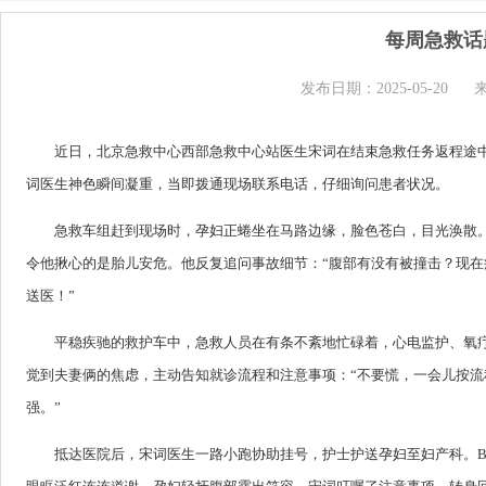
每周急救话
发布日期：2025-05-20
近日，北京急救中心西部急救中心站医生宋词在结束急救任务返程途
词医生神色瞬间凝重，当即拨通现场联系电话，仔细询问患者状况。
急救车组赶到现场时，孕妇正蜷坐在马路边缘，脸色苍白，目光涣散
令他揪心的是胎儿安危。他反复追问事故细节：“腹部有没有被撞击？现在
送医！”
平稳疾驰的救护车中，急救人员在有条不紊地忙碌着，心电监护、氧疗
觉到夫妻俩的焦虑，主动告知就诊流程和注意事项：“不要慌，一会儿按流
强。”
抵达医院后，宋词医生一路小跑协助挂号，护士护送孕妇至妇产科。B