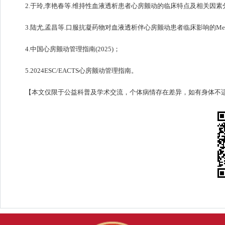
2.
于玲
,
李艳春
等.
维持性血液透析患者心房颤动的临床特点及相关因素
3.
陆尤
,
孟昌
等.口服抗凝药物对血液透析伴心房颤动患者临床影响的Meta分
4.中国心房颤动管理指南(2025)；
5.2024ESC/EACTS心房颤动管理指南。
【本文仅限于公益科普及学术交流，个体病情存在差异，如有身体不