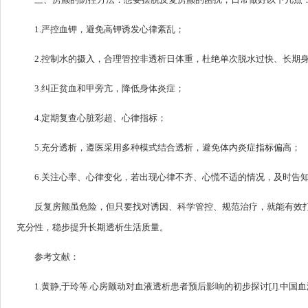
1.严控血钾，避免高钾诱发心律紊乱；
2.控制水的摄入，合理管控非透析日体重，杜绝单次脱水过快、长期
3.纠正贫血和甲旁亢，降低身体炎症；
4.定期复查心脏彩超、心律指标；
5.充分透析，遵医采用多种模式结合透析，避免体内炎症指标偏高；
6.关注心率、心律变化，若出现心律不齐、心慌不适的情况，及时告
反复房颤虽危险，但只要找对诱因、科学管控、规范治疗，就能有效
充分性，稳步提升长期透析生活质量。
参考文献：
1.
黄静
,
于玲
等.
心房颤动对血液透析患者预后影响的初步探讨
[J].
中国血