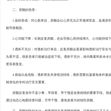
二、房颤的危害：
1.血栓形成：对心脏来说，房颤会让心房无法正常规律泵血，血液淤
能导致截肢。
2.心功能下降：长期反复房颤，还会导致心房持续增大、心功能持续
3.透析不充分：对透析治疗来说，反复房颤会显著影响透析治疗安全
头晕不适，很多患者只能被迫提前下机。透析不充分，体内毒素和多余水
更容易复发。
4.面临出血危险：透析肾友本身情况特殊，透析需要抗凝避免体外凝
精准化的专科治疗至关重要。
房颤反复发作不是小事，早筛查、早干预是改善病情的重要手段。很
通过动态心电图排查问题，尽早干预，避免发展为持续性房颤。
三、房颤的防控方法：想要摆脱反复房颤的困扰，日常做好以下几点