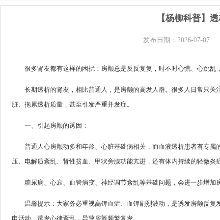
【杨柳科普】透
发布日期：2026-07-07
很多肾友都有这样的困扰：房颤总是反反复复，时不时心慌、心跳乱
长期透析的肾友，相比普通人，是房颤的高发人群。很多人日常只关
脏、拖累透析质量，甚至引发严重并发症。
一、引起房颤的诱因：
普通人心房颤动多和年龄、心脏基础病相关，而血液透析患者有专属
压、电解质紊乱、肾性贫血、甲状旁腺功能亢进，还有体内持续的轻微炎
糖尿病、心衰、血管病变、神经调节紊乱等基础问题，会进一步增加
温馨提示：大家务必重视高钾血症、血钾剧烈波动，是诱发房颤反复
电活动，诱发心律紊乱，导致房颤频繁复发。